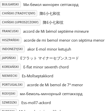
Ми-бемол минорен септакорд
BUŁGARSKI
Русский
降E小七和弦
CHIŃSKI (TRADYCYJNY)
降E小七和弦
CHIŃSKI (UPROSZCZONY)
Svenska
accord de Mi bémol septième mineure
FRANCUSKI
acorde de mi bemol menor con séptima menor
HISZPAŃSKI
Tiếng Việt
akor E-mol minor ketujuh
INDONEZYJSKI
Türkçe
Eフラット マイナーセブンスコード
JAPOŃSKI
E-flat minor seventh chord
KOREAŃSKI
Українська
Es-Mollseptakkord
NIEMIECKI
acorde de Mi bemol de 7ª menor
PORTUGALSKI
简体中文
ми-бемоль-минорный септаккорд
ROSYJSKI
Ess-moll7-ackord
SZWEDZKI
繁體中文