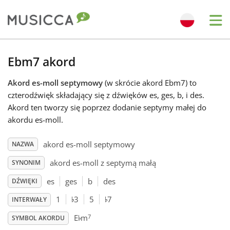
Me
Bahasa Indonesia
Ebm7 akord
Akord es-moll septymowy
(w skrócie akord Ebm7) to
Български
czterodźwięk składający się z dźwięków es, ges, b, i des.
Akord ten tworzy się poprzez dodanie septymy małej do
Dansk
akordu es-moll.
akord es-moll septymowy
NAZWA
Deutsch
akord es-moll z septymą małą
SYNONIM
es
ges
b
des
DŹWIĘKI
English
♭
♭
1
3
5
7
INTERWAŁY
♭
7
E
m
Español
SYMBOL AKORDU