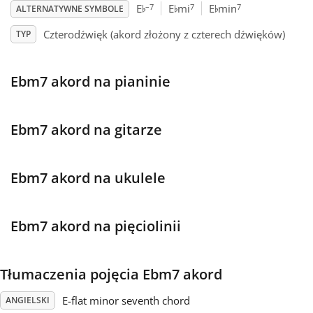
♭
♭
♭
–7
7
7
E
E
mi
E
min
ALTERNATYWNE SYMBOLE
Français
Czterodźwięk (akord złożony z czterech dźwięków)
TYP
한국어
Ebm7 akord na pianinie
हिन्दी
Ebm7 akord na gitarze
Italiano
Ebm7 akord na ukulele
日本語
Ebm7 akord na pięciolinii
Polski
Tłumaczenia pojęcia Ebm7 akord
Português
E-flat minor seventh chord
ANGIELSKI