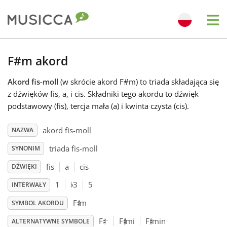
Me
Bahasa Indonesia
F#m akord
Akord fis-moll
(w skrócie akord F#m) to triada składająca się
Български
z dźwięków fis, a, i cis. Składniki tego akordu to dźwięk
podstawowy (fis), tercja mała (a) i kwinta czysta (cis).
Dansk
akord fis-moll
NAZWA
triada fis-moll
SYNONIM
Deutsch
fis
a
cis
DŹWIĘKI
♭
English
1
3
5
INTERWAŁY
♯
F
m
SYMBOL AKORDU
♯
♯
♯
Español
–
F
F
mi
F
min
ALTERNATYWNE SYMBOLE