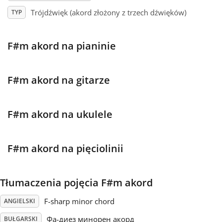
Trójdźwięk (akord złożony z trzech dźwięków)
TYP
Français
F#m akord na pianinie
한국어
F#m akord na gitarze
हिन्दी
F#m akord na ukulele
Italiano
F#m akord na pięciolinii
日本語
Polski
Tłumaczenia pojęcia F#m akord
F-sharp minor chord
ANGIELSKI
Português
Фа-диез минорен акорд
BUŁGARSKI