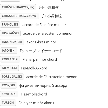
升F小調和弦
CHIŃSKI (TRADYCYJNY)
Русский
升F小调和弦
CHIŃSKI (UPROSZCZONY)
accord de Fa dièse mineur
FRANCUSKI
Svenska
acorde de fa sostenido menor
HISZPAŃSKI
Tiếng Việt
akor F-kres minor
INDONEZYJSKI
Fシャープ マイナーコード
JAPOŃSKI
Türkçe
F-sharp minor chord
KOREAŃSKI
Fis-Moll-Akkord
NIEMIECKI
Українська
acorde de Fá sustenido menor
PORTUGALSKI
фа-диез-минорный аккорд
ROSYJSKI
简体中文
Fiss-mollackord
SZWEDZKI
繁體中文
Fa diyez minör akoru
TURECKI