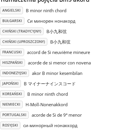
B minor ninth chord
ANGIELSKI
Русский
Си минорен нонакорд
BUŁGARSKI
Svenska
B小九和弦
CHIŃSKI (TRADYCYJNY)
B小九和弦
CHIŃSKI (UPROSZCZONY)
Tiếng Việt
accord de Si neuvième mineure
FRANCUSKI
acorde de si menor con novena
HISZPAŃSKI
Türkçe
akor B minor kesembilan
INDONEZYJSKI
B マイナーナインスコード
JAPOŃSKI
Українська
B minor ninth chord
KOREAŃSKI
H-Moll-Nonenakkord
简体中文
NIEMIECKI
acorde de Si de 9ª menor
PORTUGALSKI
繁體中文
си-минорный нонаккорд
ROSYJSKI