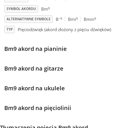
9
Bm
SYMBOL AKORDU
Français
–9
9
9
B
Bmi
Bmin
ALTERNATYWNE SYMBOLE
Pięciodźwięk (akord złożony z pięciu dźwięków)
TYP
한국어
Bm9 akord na pianinie
हिन्दी
Italiano
Bm9 akord na gitarze
日本語
Bm9 akord na ukulele
Polski
Bm9 akord na pięciolinii
Português
Tłumaczenia pojęcia Bm9 akord