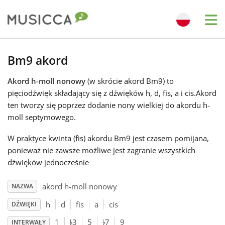
Me
Bahasa Indonesia
Bm9 akord
Akord h-moll nonowy
(w skrócie akord Bm9) to
Български
pięciodźwięk składający się z dźwięków h, d, fis, a i cis.Akord
ten tworzy się poprzez dodanie nony wielkiej do akordu h-
Dansk
moll septymowego.
W praktyce kwinta (fis) akordu Bm9 jest czasem pomijana,
Deutsch
ponieważ nie zawsze możliwe jest zagranie wszystkich
dźwięków jednocześnie
English
akord h-moll nonowy
NAZWA
h
d
fis
a
cis
DŹWIĘKI
♭
♭
Español
1
3
5
7
9
INTERWAŁY