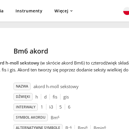
ia
Instrumenty
Więcej
Bm6 akord
rd h-moll sekstowy
(w skrócie akord Bm6) to czterodźwięk skład
, fis i gis. Akord ten tworzy się poprzez dodanie seksty wielkiej d
akord h-moll sekstowy
NAZWA
h
d
fis
gis
DŹWIĘKI
♭
1
3
5
6
INTERWAŁY
6
Bm
SYMBOL AKORDU
–6
6
6
B
Bmi
Bmin
ALTERNATYWNE SYMBOLE