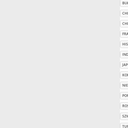
BU
Русский
CHI
CH
Svenska
FR
HI
Tiếng Việt
IN
JA
Türkçe
KO
Українська
NI
PO
简体中文
ROS
SZ
繁體中文
TU