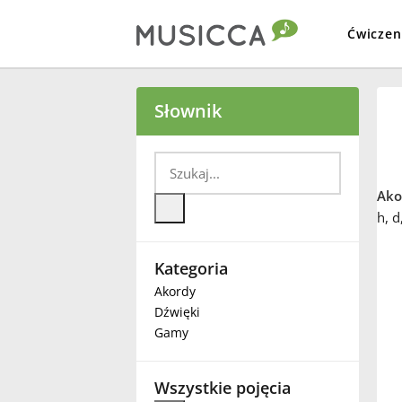
Ćwiczen
Bahasa Indonesia
Słownik
Български
Ako
Dansk
h, d
Kategoria
Deutsch
Akordy
Dźwięki
English
Gamy
Español
Wszystkie pojęcia