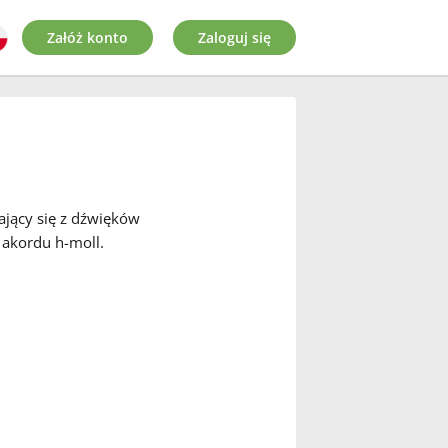
Załóż konto
Zaloguj się
ający się z dźwięków
o akordu h-moll.