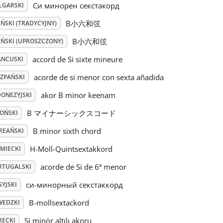
Си минорен секстакорд
ŁGARSKI
B小六和弦
ŃSKI (TRADYCYJNY)
B小六和弦
IŃSKI (UPROSZCZONY)
accord de Si sixte mineure
ANCUSKI
acorde de si menor con sexta añadida
SZPAŃSKI
akor B minor keenam
DONEZYJSKI
B マイナーシックスコード
POŃSKI
B minor sixth chord
REAŃSKI
H-Moll-Quintsextakkord
EMIECKI
acorde de Si de 6ª menor
RTUGALSKI
си-минорный секстаккорд
YJSKI
B-mollsextackord
WEDZKI
Si minör altılı akoru
RECKI