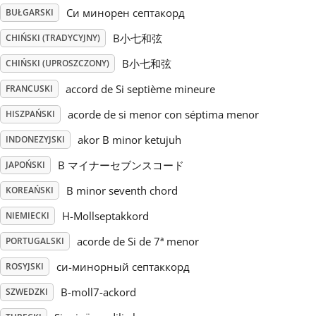
Си минорен септакорд
BUŁGARSKI
Русский
B小七和弦
CHIŃSKI (TRADYCYJNY)
B小七和弦
CHIŃSKI (UPROSZCZONY)
Svenska
accord de Si septième mineure
FRANCUSKI
acorde de si menor con séptima menor
HISZPAŃSKI
Tiếng Việt
akor B minor ketujuh
INDONEZYJSKI
Türkçe
B マイナーセブンスコード
JAPOŃSKI
B minor seventh chord
KOREAŃSKI
Українська
H-Mollseptakkord
NIEMIECKI
acorde de Si de 7ª menor
PORTUGALSKI
简体中文
си-минорный септаккорд
ROSYJSKI
B-moll7-ackord
SZWEDZKI
繁體中文