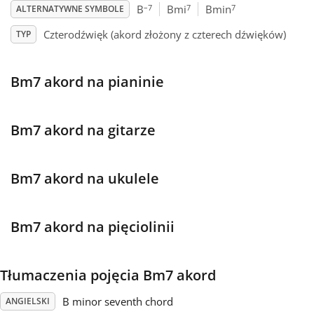
–7
7
7
B
Bmi
Bmin
ALTERNATYWNE SYMBOLE
Français
Czterodźwięk (akord złożony z czterech dźwięków)
TYP
한국어
Bm7 akord na pianinie
हिन्दी
Bm7 akord na gitarze
Italiano
Bm7 akord na ukulele
日本語
Bm7 akord na pięciolinii
Polski
Tłumaczenia pojęcia Bm7 akord
Português
B minor seventh chord
ANGIELSKI