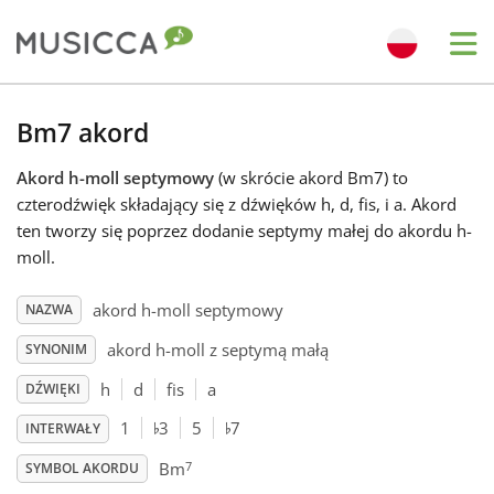
Me
Bahasa Indonesia
Bm7 akord
Akord h-moll septymowy
(w skrócie akord Bm7) to
Български
czterodźwięk składający się z dźwięków h, d, fis, i a. Akord
ten tworzy się poprzez dodanie septymy małej do akordu h-
Dansk
moll.
akord h-moll septymowy
NAZWA
Deutsch
akord h-moll z septymą małą
SYNONIM
h
d
fis
a
DŹWIĘKI
English
♭
♭
1
3
5
7
INTERWAŁY
7
Español
Bm
SYMBOL AKORDU