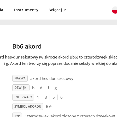
ia
Instrumenty
Więcej
Bb6 akord
rd hes-dur sekstowy
(w skrócie akord Bb6) to czterodźwięk skła
, f i g. Akord ten tworzy się poprzez dodanie seksty wielkiej do a
akord hes-dur sekstowy
NAZWA
b
d
f
g
DŹWIĘKI
1
3
5
6
INTERWAŁY
♭
6
B
SYMBOL AKORDU
Czterodźwięk (akord złożony z czterech dźwięków)
TYP