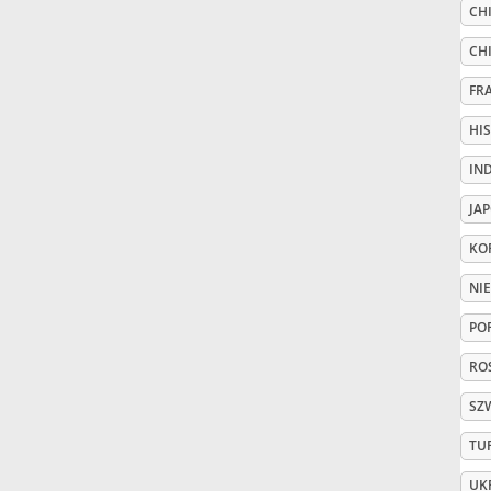
CHI
Русский
CH
FR
Svenska
HI
IN
Tiếng Việt
JA
KO
Türkçe
NI
Українська
PO
ROS
简体中文
SZ
TU
繁體中文
UK