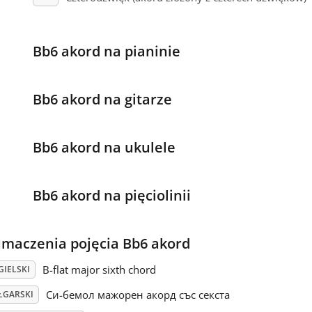
Bb6 akord na pianinie
Bb6 akord na gitarze
Bb6 akord na ukulele
Bb6 akord na pięciolinii
umaczenia pojęcia Bb6 akord
B-flat major sixth chord
GIELSKI
Си-бемол мажорен акорд със секста
ŁGARSKI