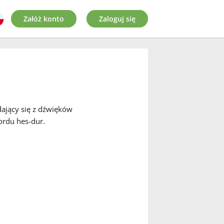
Załóż konto
Zaloguj się
dający się z dźwięków
kordu hes-dur.