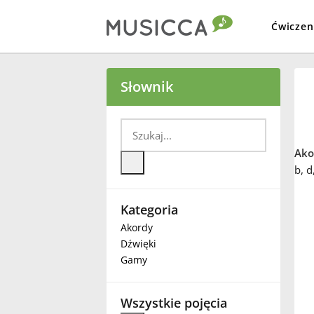
Ćwiczen
Bahasa Indonesia
Słownik
Български
Ako
Dansk
b, d
Kategoria
Deutsch
Akordy
Dźwięki
English
Gamy
Español
Wszystkie pojęcia