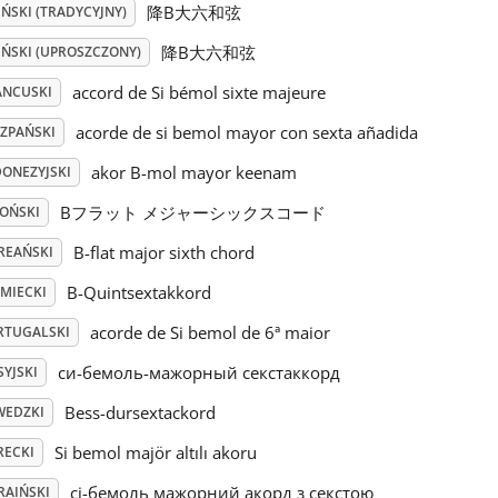
降B大六和弦
ŃSKI (TRADYCYJNY)
降B大六和弦
IŃSKI (UPROSZCZONY)
accord de Si bémol sixte majeure
ANCUSKI
acorde de si bemol mayor con sexta añadida
SZPAŃSKI
akor B-mol mayor keenam
DONEZYJSKI
Bフラット メジャーシックスコード
POŃSKI
B-flat major sixth chord
REAŃSKI
B-Quintsextakkord
EMIECKI
acorde de Si bemol de 6ª maior
RTUGALSKI
си-бемоль-мажорный секстаккорд
YJSKI
Bess-dursextackord
WEDZKI
Si bemol majör altılı akoru
RECKI
сі-бемоль мажорний акорд з секстою
RAIŃSKI