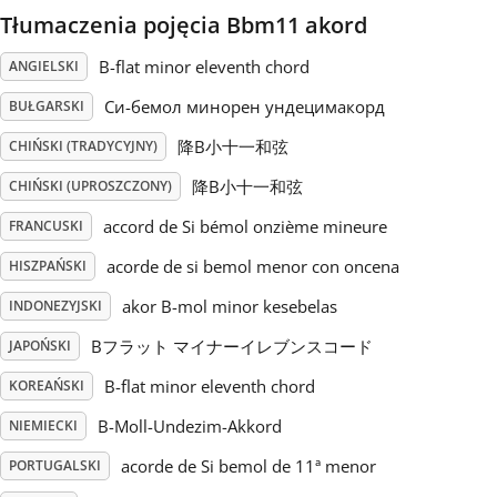
Tłumaczenia pojęcia Bbm11 akord
Русский
B-flat minor eleventh chord
ANGIELSKI
Си-бемол минорен ундецимакорд
BUŁGARSKI
Svenska
降B小十一和弦
CHIŃSKI (TRADYCYJNY)
降B小十一和弦
Tiếng Việt
CHIŃSKI (UPROSZCZONY)
accord de Si bémol onzième mineure
FRANCUSKI
Türkçe
acorde de si bemol menor con oncena
HISZPAŃSKI
akor B-mol minor kesebelas
INDONEZYJSKI
Українська
Bフラット マイナーイレブンスコード
JAPOŃSKI
B-flat minor eleventh chord
KOREAŃSKI
简体中文
B-Moll-Undezim-Akkord
NIEMIECKI
acorde de Si bemol de 11ª menor
PORTUGALSKI
繁體中文