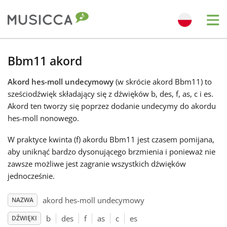
Me
Bahasa Indonesia
Bbm11 akord
Akord hes-moll undecymowy
(w skrócie akord Bbm11) to
Български
sześciodźwięk składający się z dźwięków b, des, f, as, c i es.
Akord ten tworzy się poprzez dodanie undecymy do akordu
Dansk
hes-moll nonowego.
W praktyce kwinta (f) akordu Bbm11 jest czasem pomijana,
Deutsch
aby uniknąć bardzo dysonującego brzmienia i ponieważ nie
zawsze możliwe jest zagranie wszystkich dźwięków
jednocześnie.
English
akord hes-moll undecymowy
NAZWA
Español
b
des
f
as
c
es
DŹWIĘKI