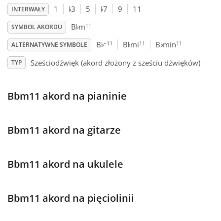
♭
♭
1
3
5
7
9
11
INTERWAŁY
♭
Français
11
B
m
SYMBOL AKORDU
♭
♭
♭
–11
11
11
B
B
mi
B
min
ALTERNATYWNE SYMBOLE
한국어
Sześciodźwięk (akord złożony z sześciu dźwięków)
TYP
हिन्दी
Bbm11 akord na pianinie
Italiano
Bbm11 akord na gitarze
日本語
Bbm11 akord na ukulele
Polski
Bbm11 akord na pięciolinii
Português