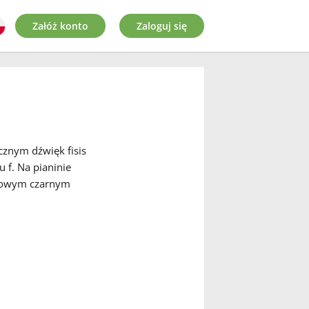
Załóż konto
Zaloguj się
cznym dźwięk fisis
u f. Na pianinie
dkowym czarnym