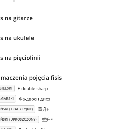
is na gitarze
is na ukulele
is na pięciolinii
umaczenia pojęcia fisis
F-double-sharp
GIELSKI
Фа-двоен диез
ŁGARSKI
重升F
ŃSKI (TRADYCYJNY)
重升F
IŃSKI (UPROSZCZONY)