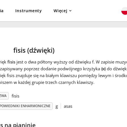
ia
Instrumenty
Więcej
fisis (dźwięki)
ięk
fisis
jest o dwa półtony wyższy od dźwięku f. W zapisie muzy
t zapisywany poprzez dodanie podwójnego krzyżyka (
) do dźwięk
ięk fisis znajduje się na białym klawiszu pomiędzy lewym i śro
iszem w każdej grupie trzech czarnych klawiszy.
fisis
ZWA
g
asas
POWIEDNIKI ENHARMONICZNE
is na pianinie