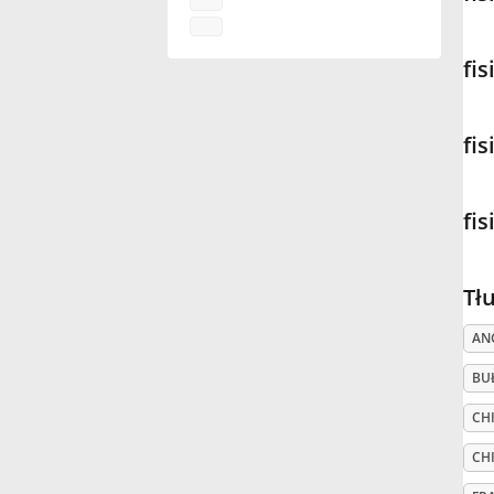
Français
fis
한국어
fis
हिन्दी
fis
Italiano
Tł
日本語
AN
BU
Polski
CHI
CH
Português