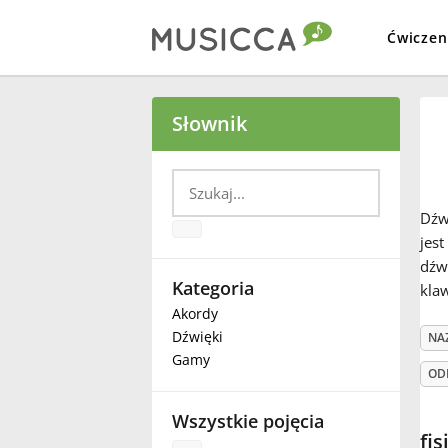
Ćwiczen
Bahasa Indonesia
Słownik
Български
Dźw
Dansk
jes
dźw
Kategoria
klaw
Deutsch
Akordy
Dźwięki
NA
Gamy
English
OD
Wszystkie pojęcia
Español
fis