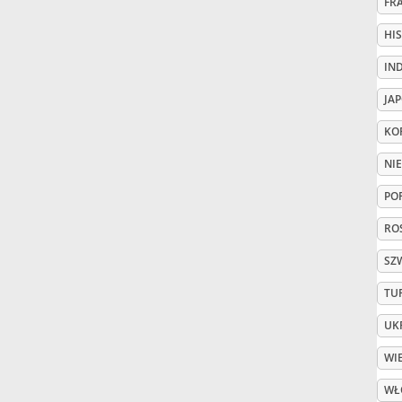
FR
HI
Русский
IN
Svenska
JA
KO
Tiếng Việt
NI
PO
Türkçe
ROS
SZ
Українська
TU
简体中文
UK
WI
繁體中文
WŁ