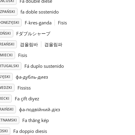
Fa double dièse
ANCUSKI
fa doble sostenido
SZPAŃSKI
F-kres-ganda
Fisis
DONEZYJSKI
Fダブルシャープ
POŃSKI
겹올림바
겹올림파
REAŃSKI
Fisis
EMIECKI
Fá duplo sustenido
RTUGALSKI
фа-дубль-диез
YJSKI
Fississ
WEDZKI
Fa çift diyez
RECKI
фа-подвійний-дієз
RAIŃSKI
Fa thăng kép
ETNAMSKI
Fa doppio diesis
OSKI