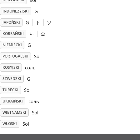
sol
G
INDONEZYJSKI
Русский
G
ト
ソ
JAPOŃSKI
Svenska
사
솔
KOREAŃSKI
G
NIEMIECKI
Tiếng Việt
Sol
PORTUGALSKI
соль
ROSYJSKI
Türkçe
G
SZWEDZKI
Sol
TURECKI
Українська
соль
UKRAIŃSKI
Sol
WIETNAMSKI
简体中文
Sol
WŁOSKI
繁體中文