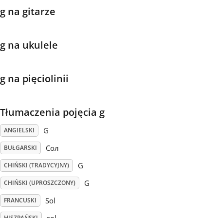
g na gitarze
Français
g na ukulele
한국어
g na pięciolinii
हिन्दी
Tłumaczenia pojęcia g
Italiano
G
ANGIELSKI
日本語
Сол
BUŁGARSKI
G
CHIŃSKI (TRADYCYJNY)
Polski
G
CHIŃSKI (UPROSZCZONY)
Sol
FRANCUSKI
Português
HISZPAŃSKI