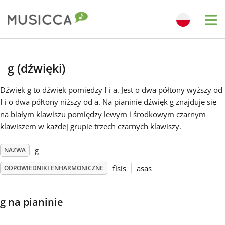
Me
Bahasa Indonesia
g (dźwięki)
Български
Dźwięk
g
to dźwięk pomiędzy f i a. Jest o dwa półtony wyższy od
f i o dwa półtony niższy od a. Na pianinie dźwięk g znajduje się
na białym klawiszu pomiędzy lewym i środkowym czarnym
Dansk
klawiszem w każdej grupie trzech czarnych klawiszy.
Deutsch
g
NAZWA
fisis
asas
ODPOWIEDNIKI ENHARMONICZNE
English
g na pianinie
Español