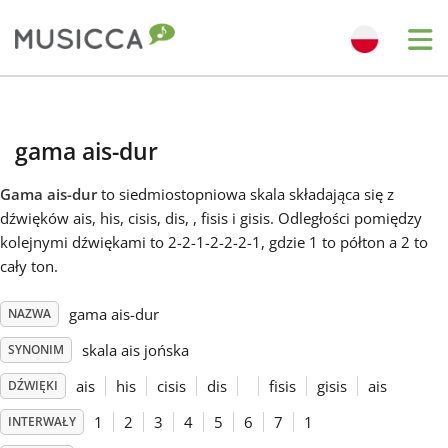
Me
Bahasa Indonesia
gama ais-dur
Български
Gama ais-dur
to siedmiostopniowa skala składająca się z
dźwięków ais, his, cisis, dis, , fisis i gisis. Odległości pomiędzy
Dansk
kolejnymi dźwiękami to 2-2-1-2-2-2-1, gdzie 1 to półton a 2 to
cały ton.
Deutsch
gama ais-dur
NAZWA
skala ais jońska
SYNONIM
English
ais
his
cisis
dis
fisis
gisis
ais
DŹWIĘKI
1
2
3
4
5
6
7
1
INTERWAŁY
Español