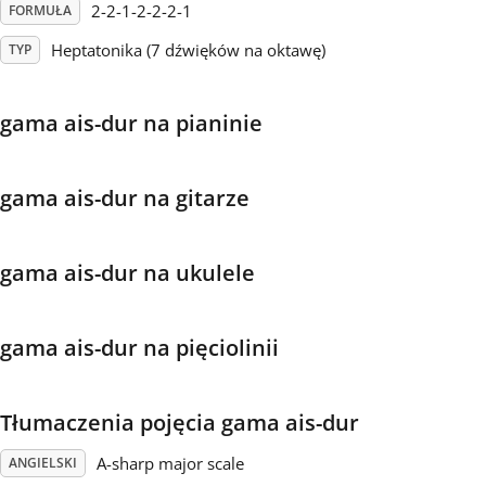
2-2-1-2-2-2-1
FORMUŁA
Français
Heptatonika (7 dźwięków na oktawę)
TYP
한국어
gama ais-dur na pianinie
हिन्दी
gama ais-dur na gitarze
Italiano
gama ais-dur na ukulele
日本語
gama ais-dur na pięciolinii
Polski
Tłumaczenia pojęcia gama ais-dur
Português
A-sharp major scale
ANGIELSKI