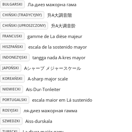
Ла-диез мажорна гама
BUŁGARSKI
Русский
升A大調音階
CHIŃSKI (TRADYCYJNY)
升A大调音阶
CHIŃSKI (UPROSZCZONY)
Svenska
gamme de La dièse majeur
FRANCUSKI
escala de la sostenido mayor
HISZPAŃSKI
Tiếng Việt
tangga nada A-kres mayor
INDONEZYJSKI
Aシャープ メジャースケール
JAPOŃSKI
Türkçe
A-sharp major scale
KOREAŃSKI
Українська
Ais-Dur-Tonleiter
NIEMIECKI
escala maior em Lá sustenido
PORTUGALSKI
简体中文
ля-диез мажорная гамма
ROSYJSKI
Aiss-durskala
SZWEDZKI
繁體中文
La diyez majör gamı
TURECKI