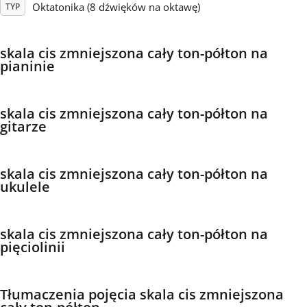
Oktatonika (8 dźwięków na oktawę)
TYP
Français
skala cis zmniejszona cały ton-półton na
pianinie
한국어
skala cis zmniejszona cały ton-półton na
हिन्दी
gitarze
Italiano
skala cis zmniejszona cały ton-półton na
ukulele
日本語
skala cis zmniejszona cały ton-półton na
pięciolinii
Polski
Português
Tłumaczenia pojęcia skala cis zmniejszona