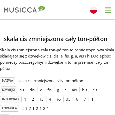
Me
Bahasa Indonesia
skala cis zmniejszona cały ton-półton
Български
Skala cis zmniejszona cały ton-półton
to ośmiostopniowa skala
składająca się z dźwięków cis, dis, e, fis, g, a, ais i his.Odległość
Dansk
pomiędzy poszczególnymi dźwiękami to na przemian cały ton i
półton.
Deutsch
skala cis zmniejszona cały ton-półton
NAZWA
cis
dis
e
fis
g
a
ais
his
cis
DŹWIĘKI
English
1
2
♭
3
4
♭
5
♯
5
6
7
1
INTERWAŁY
2-1-2-1-2-1-2-1
FORMUŁA
Español