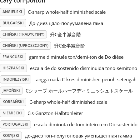
cały ton-półton
C-sharp whole-half diminished scale
ANGIELSKI
Русский
До-диез цяло-полуумалена гама
BUŁGARSKI
Svenska
升C全半減音階
CHIŃSKI (TRADYCYJNY)
升C全半减音阶
CHIŃSKI (UPROSZCZONY)
Tiếng Việt
gamme diminuée ton/demi-ton de Do dièse
FRANCUSKI
escala de do sostenido disminuida tono-semitono
HISZPAŃSKI
Türkçe
tangga nada C-kres diminished penuh-setengah
INDONEZYJSKI
Cシャープ ホールハーフディミニッシュトスケール
JAPOŃSKI
Українська
C-sharp whole-half diminished scale
KOREAŃSKI
简体中文
Cis-Ganzton-Halbtonleiter
NIEMIECKI
escala diminuta de tom inteiro em Dó sustenido
PORTUGALSKI
繁體中文
до-диез тон-полутоновая уменьшенная гамма
ROSYJSKI