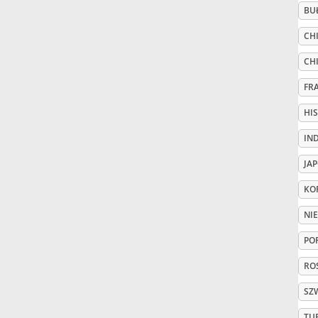
BU
Русский
CHI
CH
Svenska
FR
HI
Tiếng Việt
IN
JA
Türkçe
KO
Українська
NI
PO
简体中文
ROS
SZ
繁體中文
TU