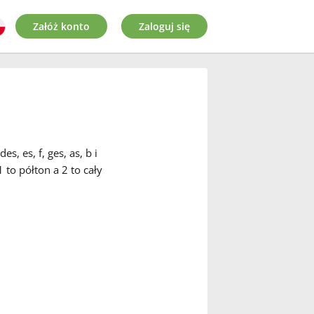
Załóż konto
Zaloguj się
, es, f, ges, as, b i
 to półton a 2 to cały