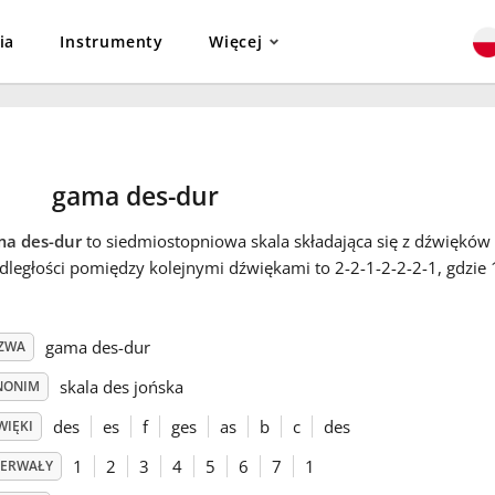
ia
Instrumenty
Więcej
gama des-dur
a des-dur
to siedmiostopniowa skala składająca się z dźwięków des
dległości pomiędzy kolejnymi dźwiękami to 2-2-1-2-2-2-1, gdzie 1
gama des-dur
ZWA
skala des jońska
NONIM
des
es
f
ges
as
b
c
des
WIĘKI
1
2
3
4
5
6
7
1
TERWAŁY