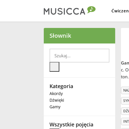
Ćwiczen
Bahasa Indonesia
Słownik
Български
Gam
Dansk
c. O
ton.
Kategoria
Deutsch
NA
Akordy
Dźwięki
SY
English
Gamy
DŹ
IN
Español
Wszystkie pojęcia