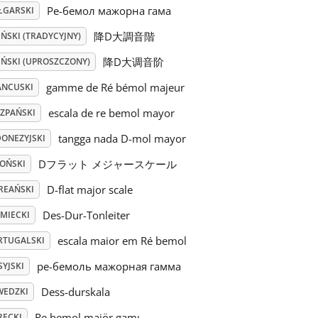
Ре-бемол мажорна гама
ŁGARSKI
降D大調音階
ŃSKI (TRADYCYJNY)
降D大调音阶
IŃSKI (UPROSZCZONY)
gamme de Ré bémol majeur
ANCUSKI
escala de re bemol mayor
SZPAŃSKI
tangga nada D-mol mayor
DONEZYJSKI
Dフラット メジャースケール
POŃSKI
D-flat major scale
REAŃSKI
Des-Dur-Tonleiter
EMIECKI
escala maior em Ré bemol
RTUGALSKI
ре-бемоль мажорная гамма
YJSKI
Dess-durskala
WEDZKI
Re bemol majör gamı
RECKI