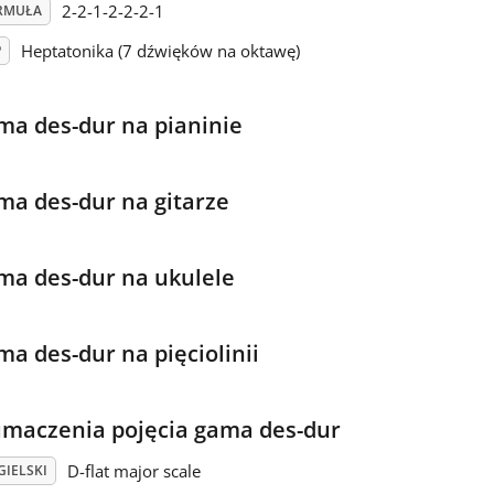
2-2-1-2-2-2-1
RMUŁA
Heptatonika (7 dźwięków na oktawę)
P
ma des-dur na pianinie
ma des-dur na gitarze
ma des-dur na ukulele
ma des-dur na pięciolinii
umaczenia pojęcia gama des-dur
D-flat major scale
GIELSKI