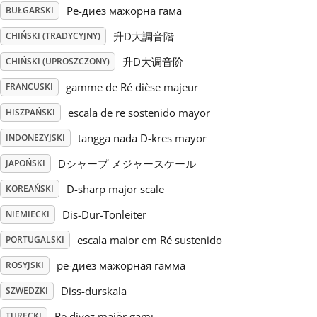
Ре-диез мажорна гама
BUŁGARSKI
Русский
升D大調音階
CHIŃSKI (TRADYCYJNY)
升D大调音阶
CHIŃSKI (UPROSZCZONY)
Svenska
gamme de Ré dièse majeur
FRANCUSKI
escala de re sostenido mayor
HISZPAŃSKI
Tiếng Việt
tangga nada D-kres mayor
INDONEZYJSKI
Dシャープ メジャースケール
JAPOŃSKI
Türkçe
D-sharp major scale
KOREAŃSKI
Українська
Dis-Dur-Tonleiter
NIEMIECKI
escala maior em Ré sustenido
PORTUGALSKI
简体中文
ре-диез мажорная гамма
ROSYJSKI
Diss-durskala
SZWEDZKI
繁體中文
Re diyez majör gamı
TURECKI