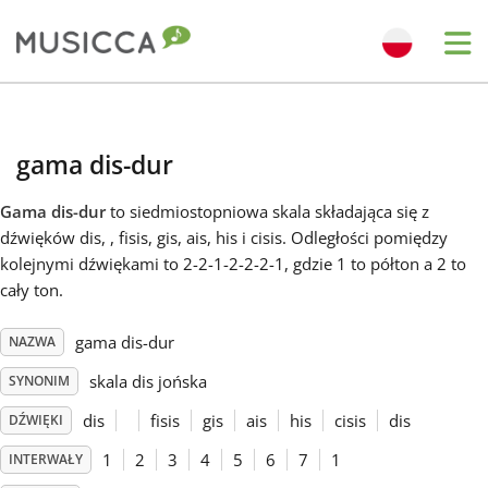
Me
Bahasa Indonesia
gama dis-dur
Български
Gama dis-dur
to siedmiostopniowa skala składająca się z
dźwięków dis, , fisis, gis, ais, his i cisis. Odległości pomiędzy
Dansk
kolejnymi dźwiękami to 2-2-1-2-2-2-1, gdzie 1 to półton a 2 to
cały ton.
Deutsch
gama dis-dur
NAZWA
skala dis jońska
SYNONIM
English
dis
fisis
gis
ais
his
cisis
dis
DŹWIĘKI
1
2
3
4
5
6
7
1
INTERWAŁY
Español