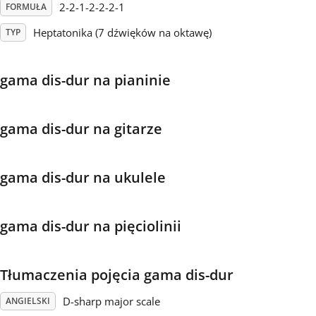
2-2-1-2-2-2-1
FORMUŁA
Français
Heptatonika (7 dźwięków na oktawę)
TYP
한국어
gama dis-dur na pianinie
हिन्दी
gama dis-dur na gitarze
Italiano
gama dis-dur na ukulele
日本語
gama dis-dur na pięciolinii
Polski
Tłumaczenia pojęcia gama dis-dur
Português
D-sharp major scale
ANGIELSKI