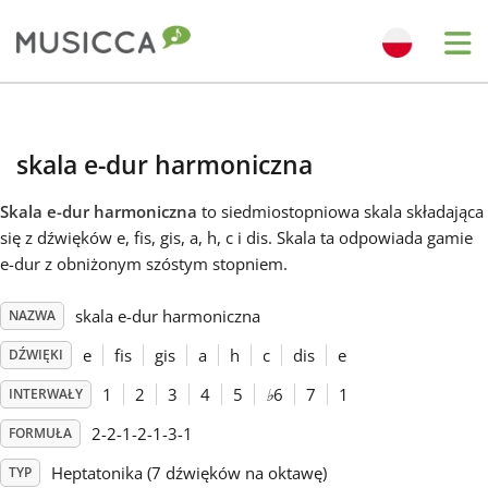
Me
Bahasa Indonesia
skala e-dur harmoniczna
Български
Skala e-dur harmoniczna
to siedmiostopniowa skala składająca
się z dźwięków e, fis, gis, a, h, c i dis. Skala ta odpowiada gamie
Dansk
e-dur z obniżonym szóstym stopniem.
skala e-dur harmoniczna
NAZWA
Deutsch
e
fis
gis
a
h
c
dis
e
DŹWIĘKI
English
1
2
3
4
5
♭
6
7
1
INTERWAŁY
2-2-1-2-1-3-1
FORMUŁA
Español
Heptatonika (7 dźwięków na oktawę)
TYP