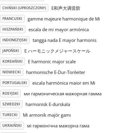
E和声大调音阶
CHIŃSKI (UPROSZCZONY)
Русский
gamme majeure harmonique de Mi
FRANCUSKI
escala de mi mayor armónica
HISZPAŃSKI
Svenska
tangga nada E mayor harmonis
INDONEZYJSKI
Tiếng Việt
E ハーモニックメジャースケール
JAPOŃSKI
E harmonic major scale
KOREAŃSKI
Türkçe
harmonische E-Dur-Tonleiter
NIEMIECKI
escala harmónica maior em Mi
PORTUGALSKI
Українська
ми гармоническая мажорная гамма
ROSYJSKI
harmonisk E-durskala
SZWEDZKI
简体中文
Mi armonik majör gamı
TURECKI
мі гармонічна мажорна гама
UKRAIŃSKI
繁體中文