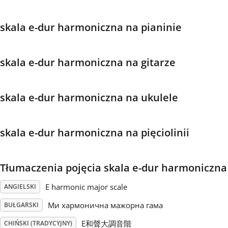
Français
skala e-dur harmoniczna na pianinie
한국어
skala e-dur harmoniczna na gitarze
हिन्दी
skala e-dur harmoniczna na ukulele
Italiano
skala e-dur harmoniczna na pięciolinii
日本語
Tłumaczenia pojęcia skala e-dur harmoniczna
Polski
E harmonic major scale
ANGIELSKI
Ми хармонична мажорна гама
BUŁGARSKI
Português
E和聲大調音階
CHIŃSKI (TRADYCYJNY)