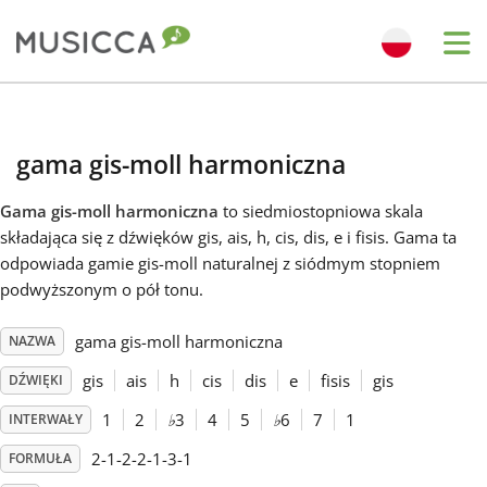
Me
Bahasa Indonesia
gama gis-moll harmoniczna
Български
Gama gis-moll harmoniczna
to siedmiostopniowa skala
składająca się z dźwięków gis, ais, h, cis, dis, e i fisis. Gama ta
Dansk
odpowiada gamie gis-moll naturalnej z siódmym stopniem
podwyższonym o pół tonu.
Deutsch
gama gis-moll harmoniczna
NAZWA
gis
ais
h
cis
dis
e
fisis
gis
DŹWIĘKI
English
1
2
♭
3
4
5
♭
6
7
1
INTERWAŁY
2-1-2-2-1-3-1
FORMUŁA
Español