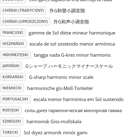
升G和聲小調音階
CHIŃSKI (TRADYCYJNY)
Русский
升G和声小调音階
CHIŃSKI (UPROSZCZONY)
Svenska
gamme de Sol dièse mineur harmonique
FRANCUSKI
escala de sol sostenido menor armónica
HISZPAŃSKI
Tiếng Việt
tangga nada G-kres minor harmonis
INDONEZYJSKI
Gシャープ ハーモニックマイナースケール
JAPOŃSKI
Türkçe
G-sharp harmonic minor scale
KOREAŃSKI
harmonische gis-Moll-Tonleiter
NIEMIECKI
Українська
escala menor harmónica em Sol sustenido
PORTUGALSKI
соль-диез гармоническая минорная гамма
ROSYJSKI
简体中文
harmonisk Giss-mollskala
SZWEDZKI
繁體中文
Sol diyez armonik minör gamı
TURECKI