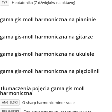
Heptatonika (7 dźwięków na oktawę)
TYP
Français
gama gis-moll harmoniczna na pianinie
한국어
gama gis-moll harmoniczna na gitarze
हिन्दी
gama gis-moll harmoniczna na ukulele
Italiano
gama gis-moll harmoniczna na pięciolinii
日本語
Tłumaczenia pojęcia gama gis-moll
Polski
harmoniczna
G-sharp harmonic minor scale
ANGIELSKI
Português
Сол-диез хармонична минорна гама
BUŁGARSKI