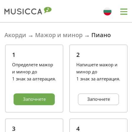
Bahasa Indonesia
Акорди
→
Мажор и минор
→
Пиано
Български
1
2
Определете мажор
Напишете мажор и
Dansk
и минор до
минор до
1 знак за алтерация.
1 знак за алтерация.
Deutsch
Започнете
Започнете
English
Español
3
4