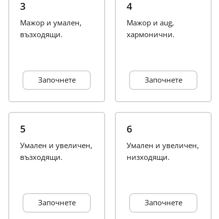
3
4
Français
Мажор и умален,
Мажор и aug,
възходящи.
хармонични.
한국어
Започнете
Започнете
हिन्दी
Italiano
5
6
Умален и увеличен,
日本語
Умален и увеличен,
възходящи.
низходящи.
Polski
Започнете
Започнете
Português