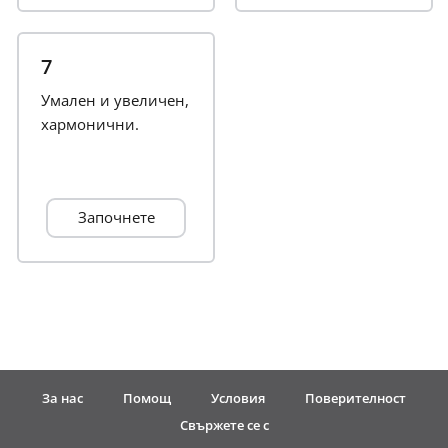
Русский
7
Умален и увеличен,
Svenska
хармонични.
Tiếng Việt
Започнете
Türkçe
Українська
简体中文
За нас
Помощ
Условия
Поверителност
繁體中文
Свържете се с