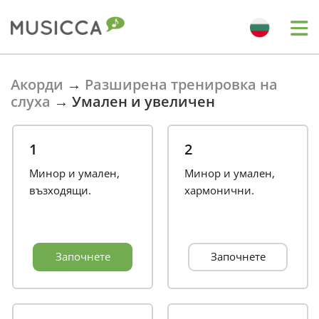
Bahasa Indonesia
Акорди
→
Разширена тренировка на
слуха
→
Умален и увеличен
Български
1
2
Dansk
Минор и умален,
Минор и умален,
възходящи.
хармонични.
Deutsch
Започнете
Започнете
English
Español