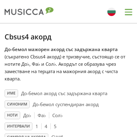
Me
Bahasa Indonesia
Cbsus4 акорд
До-бемол мажорен акорд със задържана кварта
Български
(съкратено Cbsus4 акорд) е тризвучие, състоящо се от
нотите До
♭
, Фа
♭
и Сол
♭
. Акордът се образува чрез
Dansk
заместване на терцата на мажорния акорд с чиста
кварта.
Deutsch
До-бемол акорд със задържана кварта
ИМЕ
До-бемол суспендиран акорд
СИНОНИМ
English
До
♭
Фа
♭
Сол
♭
НОТИ
1
4
5
ИНТЕРВАЛИ
Español
sus4