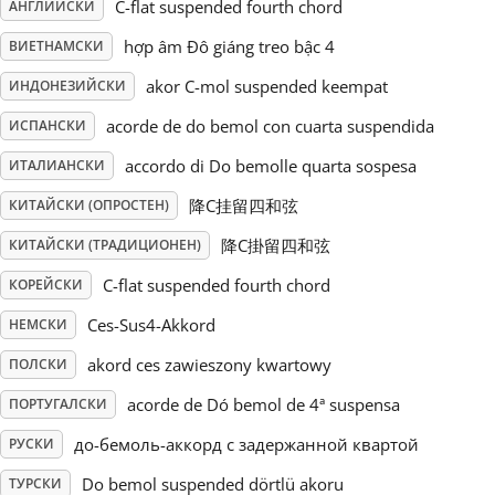
C-flat suspended fourth chord
АНГЛИЙСКИ
Русский
hợp âm Đô giáng treo bậc 4
ВИЕТНАМСКИ
akor C-mol suspended keempat
ИНДОНЕЗИЙСКИ
Svenska
acorde de do bemol con cuarta suspendida
ИСПАНСКИ
accordo di Do bemolle quarta sospesa
ИТАЛИАНСКИ
Tiếng Việt
降C挂留四和弦
КИТАЙСКИ (ОПРОСТЕН)
降C掛留四和弦
КИТАЙСКИ (ТРАДИЦИОНЕН)
Türkçe
C-flat suspended fourth chord
КОРЕЙСКИ
Ces-Sus4-Akkord
НЕМСКИ
Українська
akord ces zawieszony kwartowy
ПОЛСКИ
简体中文
acorde de Dó bemol de 4ª suspensa
ПОРТУГАЛСКИ
до-бемоль-аккорд с задержанной квартой
РУСКИ
繁體中文
Do bemol suspended dörtlü akoru
ТУРСКИ