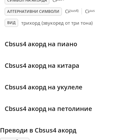
♭
C
СИМВОЛ НА АКОРДА
♭
♭
(sus4)
sus
C
C
АЛТЕРНАТИВНИ СИМВОЛИ
Français
трихорд (звукоред от три тона)
ВИД
한국어
Cbsus4 акорд на пиано
हिन्दी
Cbsus4 акорд на китара
Italiano
Cbsus4 акорд на укулеле
日本語
Cbsus4 акорд на петолиние
Polski
Преводи в Cbsus4 акорд
Português