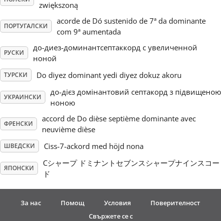
zwiększoną
acorde de Dó sustenido de 7ª da dominante
ПОРТУГАЛСКИ
com 9ª aumentada
до-диез-доминантсептаккорд с увеличенной
РУСКИ
ноной
Do diyez dominant yedi diyez dokuz akoru
ТУРСКИ
до-дієз домінантовий септакорд з підвищеною
УКРАИНСКИ
ноною
accord de Do dièse septième dominante avec
ФРЕНСКИ
neuvième dièse
Ciss-7-ackord med höjd nona
ШВЕДСКИ
Cシャープ ドミナントセブンスシャープナインスコー
ЯПОНСКИ
ド
За нас
Помощ
Условия
Поверителност
Свържете се с