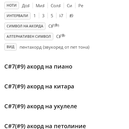
До
♯
Ми
♯
Сол
♯
Си
Ре
НОТИ
♯
♭
Français
1
3
5
7
9
ИНТЕРВАЛИ
♯
♯
7(
9)
C
СИМВОЛ НА АКОРДА
♯
♯
한국어
7
9
C
АЛТЕРНАТИВЕН СИМВОЛ
пентахорд (звукоред от пет тона)
ВИД
हिन्दी
C#7(#9) акорд на пиано
Italiano
C#7(#9) акорд на китара
日本語
Polski
C#7(#9) акорд на укулеле
Português
C#7(#9) акорд на петолиние