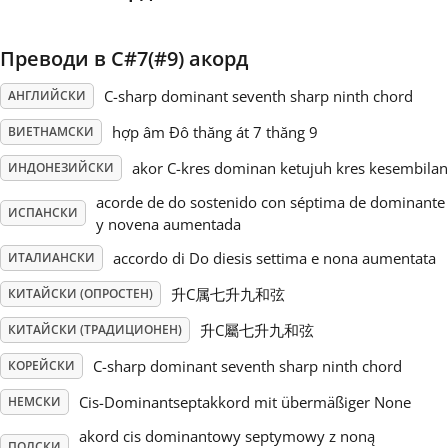
Русский
Преводи в C#7(#9) акорд
C-sharp dominant seventh sharp ninth chord
АНГЛИЙСКИ
Svenska
hợp âm Đô thăng át 7 thăng 9
ВИЕТНАМСКИ
akor C-kres dominan ketujuh kres kesembilan
Tiếng Việt
ИНДОНЕЗИЙСКИ
acorde de do sostenido con séptima de dominante
ИСПАНСКИ
y novena aumentada
Türkçe
accordo di Do diesis settima e nona aumentata
ИТАЛИАНСКИ
升C属七升九和弦
КИТАЙСКИ (ОПРОСТЕН)
Українська
升C屬七升九和弦
КИТАЙСКИ (ТРАДИЦИОНЕН)
简体中文
C-sharp dominant seventh sharp ninth chord
КОРЕЙСКИ
Cis-Dominantseptakkord mit übermäßiger None
НЕМСКИ
繁體中文
akord cis dominantowy septymowy z noną
ПОЛСКИ