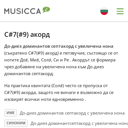
Me
Bahasa Indonesia
C#7(#9) акорд
До-диез доминантов септакорд с увеличена нона
Български
(съкратено C#7(#9) акорд) е петзвучие, състоящо се от
нотите До
♯
, Ми
♯
, Сол
♯
, Си и Ре
. Акордът се формира
Dansk
чрез добавяне на увеличена нона към До-диез
доминантов септакорд.
Deutsch
На практика квинтата (Сол
♯
) често се пропуска от
C#7(#9) акорда, защото не винаги е възможно да се
изсвирят всички ноти едновременно .
English
До-диез доминантов септакорд с увеличена нона
ИМЕ
Español
До-диез доминантсептакорд с увеличена нон
СИНОНИМ