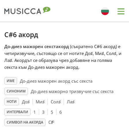
Me
Bahasa Indonesia
C#6 акорд
До-диез мажорен секстакорд
(съкратено C#6 акорд) е
Български
четиризвучие, състоящо се от нотите До
♯
, Ми
♯
, Сол
♯
, и
Ла
♯
. Акордът се образува чрез добавяне на голяма
Dansk
секста към До-диез мажорен акорд.
До-диез мажорен акорд със секста
ИМЕ
Deutsch
До-диез мажорно тризвучие със секста
СИНОНИМ
До
♯
Ми
♯
Сол
♯
Ла
♯
НОТИ
English
1
3
5
6
ИНТЕРВАЛИ
♯
6
C
Español
СИМВОЛ НА АКОРДА