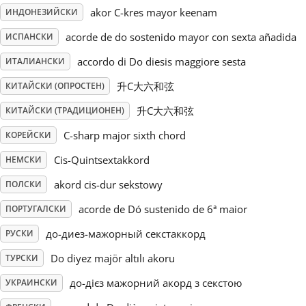
akor C-kres mayor keenam
ИНДОНЕЗИЙСКИ
Русский
acorde de do sostenido mayor con sexta añadida
ИСПАНСКИ
accordo di Do diesis maggiore sesta
ИТАЛИАНСКИ
Svenska
升C大六和弦
КИТАЙСКИ (ОПРОСТЕН)
升C大六和弦
КИТАЙСКИ (ТРАДИЦИОНЕН)
Tiếng Việt
C-sharp major sixth chord
КОРЕЙСКИ
Türkçe
Cis-Quintsextakkord
НЕМСКИ
akord cis-dur sekstowy
ПОЛСКИ
Українська
acorde de Dó sustenido de 6ª maior
ПОРТУГАЛСКИ
до-диез-мажорный секстаккорд
РУСКИ
简体中文
Do diyez majör altılı akoru
ТУРСКИ
до-дієз мажорний акорд з секстою
УКРАИНСКИ
繁體中文