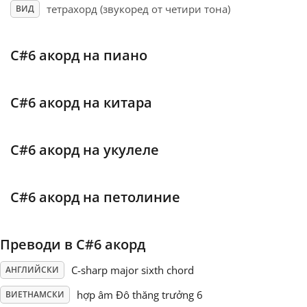
тетрахорд (звукоред от четири тона)
ВИД
Français
C#6 акорд на пиано
한국어
C#6 акорд на китара
हिन्दी
C#6 акорд на укулеле
Italiano
C#6 акорд на петолиние
日本語
Преводи в C#6 акорд
Polski
C-sharp major sixth chord
АНГЛИЙСКИ
Português
hợp âm Đô thăng trưởng 6
ВИЕТНАМСКИ