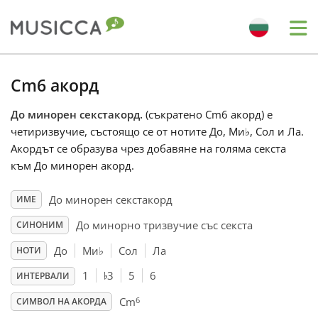
Me
Bahasa Indonesia
Cm6 акорд
До минорен секстакорд.
(съкратено Cm6 акорд) е
Български
четиризвучие, състоящо се от нотите До, Ми
♭
, Сол и Ла.
Акордът се образува чрез добавяне на голяма секста
Dansk
към До минорен акорд.
До минорен секстакорд
ИМЕ
Deutsch
До минорно тризвучие със секста
СИНОНИМ
До
Ми
♭
Сол
Ла
НОТИ
English
♭
1
3
5
6
ИНТЕРВАЛИ
6
Español
Cm
СИМВОЛ НА АКОРДА