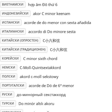
hợp âm Đô thứ 6
ВИЕТНАМСКИ
Русский
akor C minor keenam
ИНДОНЕЗИЙСКИ
acorde de do menor con sexta añadida
ИСПАНСКИ
Svenska
accordo di Do minore sesta
ИТАЛИАНСКИ
C小六和弦
КИТАЙСКИ (ОПРОСТЕН)
Tiếng Việt
C小六和弦
КИТАЙСКИ (ТРАДИЦИОНЕН)
Türkçe
C minor sixth chord
КОРЕЙСКИ
C-Moll-Quintsextakkord
НЕМСКИ
Українська
akord c-moll sekstowy
ПОЛСКИ
acorde de Dó de 6ª menor
ПОРТУГАЛСКИ
简体中文
до-минорный секстаккорд
РУСКИ
Do minör altılı akoru
ТУРСКИ
繁體中文