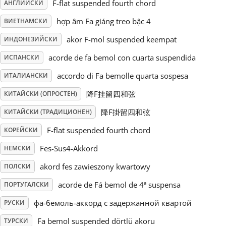
F-flat suspended fourth chord
АНГЛИЙСКИ
Русский
hợp âm Fa giáng treo bậc 4
ВИЕТНАМСКИ
akor F-mol suspended keempat
ИНДОНЕЗИЙСКИ
Svenska
acorde de fa bemol con cuarta suspendida
ИСПАНСКИ
accordo di Fa bemolle quarta sospesa
ИТАЛИАНСКИ
Tiếng Việt
降F挂留四和弦
КИТАЙСКИ (ОПРОСТЕН)
降F掛留四和弦
КИТАЙСКИ (ТРАДИЦИОНЕН)
Türkçe
F-flat suspended fourth chord
КОРЕЙСКИ
Fes-Sus4-Akkord
НЕМСКИ
Українська
akord fes zawieszony kwartowy
ПОЛСКИ
简体中文
acorde de Fá bemol de 4ª suspensa
ПОРТУГАЛСКИ
фа-бемоль-аккорд с задержанной квартой
РУСКИ
繁體中文
Fa bemol suspended dörtlü akoru
ТУРСКИ