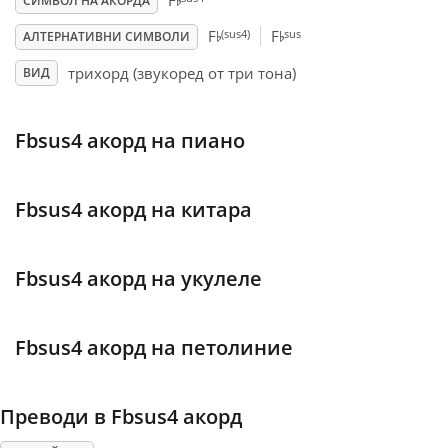
♭
F
СИМВОЛ НА АКОРДА
♭
♭
(sus4)
sus
F
F
АЛТЕРНАТИВНИ СИМВОЛИ
Français
трихорд (звукоред от три тона)
ВИД
한국어
Fbsus4 акорд на пиано
हिन्दी
Fbsus4 акорд на китара
Italiano
Fbsus4 акорд на укулеле
日本語
Fbsus4 акорд на петолиние
Polski
Преводи в Fbsus4 акорд
Português