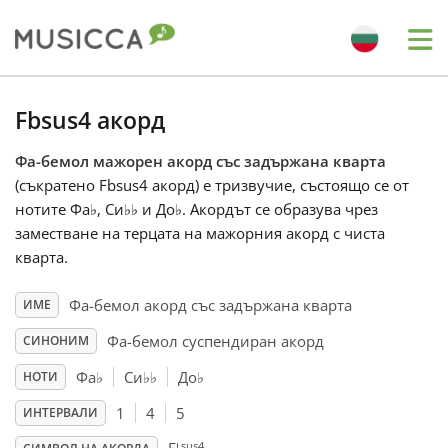
Me
Bahasa Indonesia
Fbsus4 акорд
Фа-бемол мажорен акорд със задържана кварта
Български
(съкратено Fbsus4 акорд) е тризвучие, състоящо се от
нотите Фа
♭
, Си
♭
♭
и До
♭
. Акордът се образува чрез
Dansk
заместване на терцата на мажорния акорд с чиста
кварта.
Deutsch
Фа-бемол акорд със задържана кварта
ИМЕ
Фа-бемол суспендиран акорд
СИНОНИМ
English
Фа
♭
Си
♭
♭
До
♭
НОТИ
1
4
5
ИНТЕРВАЛИ
Español
sus4