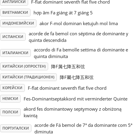
F-flat dominant seventh flat five chord
АНГЛИЙСКИ
Русский
hợp âm Fa giáng át 7 giáng 5
ВИЕТНАМСКИ
akor F-mol dominan ketujuh mol lima
ИНДОНЕЗИЙСКИ
Svenska
acorde de fa bemol con séptima de dominante y
ИСПАНСКИ
quinta descendida
accordo di Fa bemolle settima di dominante e
Tiếng Việt
ИТАЛИАНСКИ
quinta diminuita
降F属七降五和弦
КИТАЙСКИ (ОПРОСТЕН)
Türkçe
降F屬七降五和弦
КИТАЙСКИ (ТРАДИЦИОНЕН)
F-flat dominant seventh flat five chord
КОРЕЙСКИ
Українська
Fes-Dominantseptakkord mit verminderter Quinte
НЕМСКИ
简体中文
akord fes dominantowy septymowy z obniżoną
ПОЛСКИ
kwintą
acorde de Fá bemol de 7ª da dominante com 5ª
繁體中文
ПОРТУГАЛСКИ
diminuta