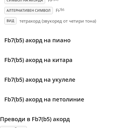
♭
F
СИМВОЛ НА АКОРДА
♭
♭
7
5
F
АЛТЕРНАТИВЕН СИМВОЛ
Français
тетрахорд (звукоред от четири тона)
ВИД
한국어
Fb7(b5) акорд на пиано
हिन्दी
Fb7(b5) акорд на китара
Italiano
Fb7(b5) акорд на укулеле
日本語
Fb7(b5) акорд на петолиние
Polski
Преводи в Fb7(b5) акорд
Português