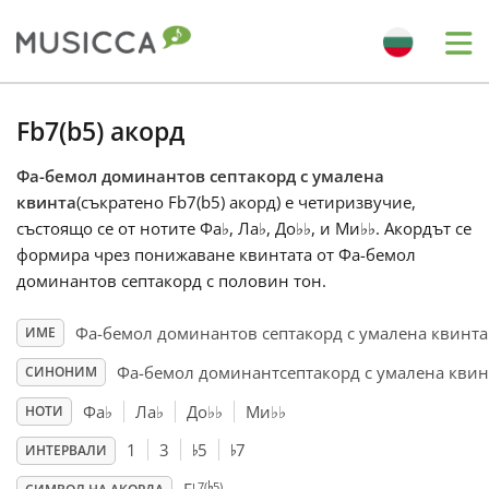
Me
Bahasa Indonesia
Fb7(b5) акорд
Фа-бемол доминантов септакорд с умалена
Български
квинта
(съкратено Fb7(b5) акорд) е четиризвучие,
състоящо се от нотите Фа
♭
, Ла
♭
, До
♭
♭
, и Ми
♭
♭
. Акордът се
Dansk
формира чрез понижаване квинтата от Фа-бемол
доминантов септакорд с половин тон.
Deutsch
Фа-бемол доминантов септакорд с умалена квинта
ИМЕ
Фа-бемол доминантсептакорд с умалена квин
СИНОНИМ
English
Фа
♭
Ла
♭
До
♭
♭
Ми
♭
♭
НОТИ
♭
♭
1
3
5
7
ИНТЕРВАЛИ
♭
Español
7(
5)