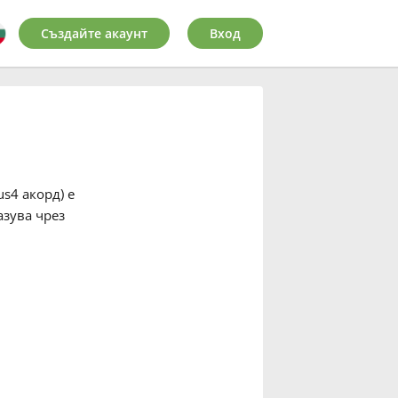
Създайте акаунт
Вход
s4 акорд) е
азува чрез