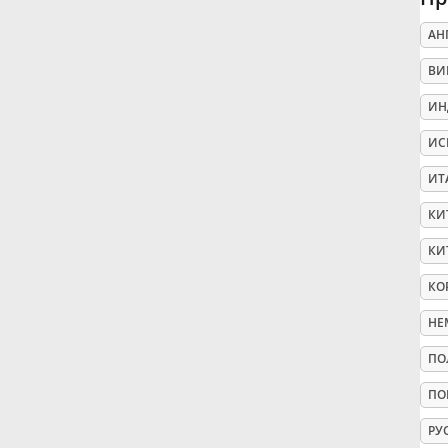
АН
Русский
ВИ
Svenska
ИН
ИС
Tiếng Việt
ИТ
КИ
Türkçe
КИ
КО
Українська
НЕ
ПО
简体中文
ПО
繁體中文
РУ