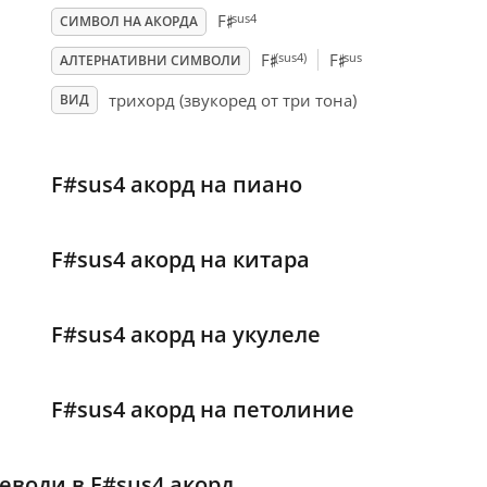
♯
sus4
F
СИМВОЛ НА АКОРДА
♯
♯
(sus4)
sus
F
F
АЛТЕРНАТИВНИ СИМВОЛИ
трихорд (звукоред от три тона)
ВИД
F#sus4 акорд на пиано
F#sus4 акорд на китара
F#sus4 акорд на укулеле
F#sus4 акорд на петолиние
еводи в F#sus4 акорд