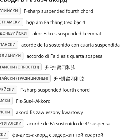
F-sharp suspended fourth chord
ГЛИЙСКИ
hợp âm Fa thăng treo bậc 4
ЕТНАМСКИ
akor F-kres suspended keempat
ДОНЕЗИЙСКИ
acorde de fa sostenido con cuarta suspendida
ПАНСКИ
accordo di Fa diesis quarta sospesa
АЛИАНСКИ
升F挂留四和弦
ТАЙСКИ (ОПРОСТЕН)
升F掛留四和弦
ТАЙСКИ (ТРАДИЦИОНЕН)
F-sharp suspended fourth chord
РЕЙСКИ
Fis-Sus4-Akkord
МСКИ
akord fis zawieszony kwartowy
ЛСКИ
acorde de Fá sustenido de 4ª suspensa
РТУГАЛСКИ
фа-диез-аккорд с задержанной квартой
СКИ