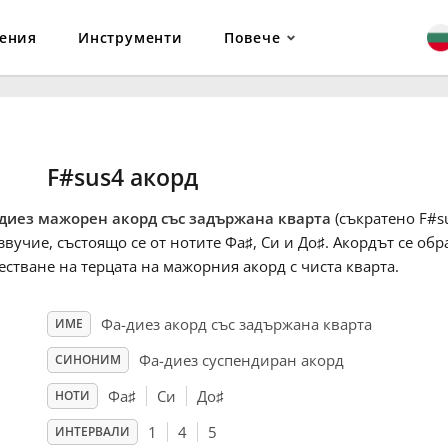
ения
Инструменти
Повече
F#sus4 акорд
диез мажорен акорд със задържана кварта
(съкратено F#su
звучие, състоящо се от нотите Фа
♯
, Си и До
♯
. Акордът се обр
естване на терцата на мажорния акорд с чиста кварта.
Фа-диез акорд със задържана кварта
ИМЕ
Фа-диез суспендиран акорд
СИНОНИМ
Фа
♯
Си
До
♯
НОТИ
1
4
5
ИНТЕРВАЛИ