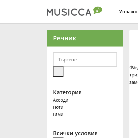
Упражн
Bahasa Indonesia
Речник
Български
Фа-
Dansk
три
зам
Категория
Deutsch
Акорди
Ноти
English
Гами
Español
Всички условия