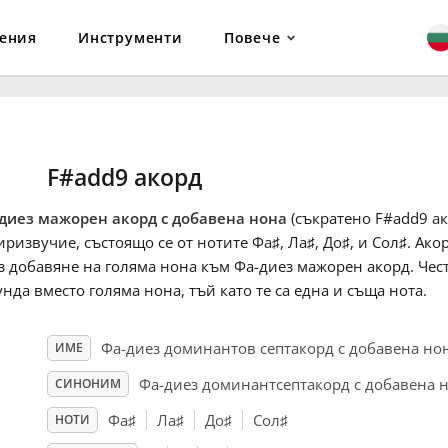
ения
Инструменти
Повече
F#add9 акорд
диез мажорен акорд с добавена нона
(съкратено F#add9 ак
иризвучие, състоящо се от нотите Фа
♯
, Ла
♯
, До
♯
, и Сол
♯
. Ако
з добавяне на голяма нона към Фа-диез мажорен акорд. Чест
унда вместо голяма нона, тъй като те са една и съща нота.
Фа-диез доминантов септакорд с добавена но
ИМЕ
Фа-диез доминантсептакорд с добавена 
СИНОНИМ
Фа
♯
Ла
♯
До
♯
Сол
♯
НОТИ