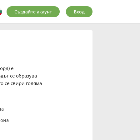
Създайте акаунт
Вход
орд) е
рдът се образува
о се свири голяма
на
нона