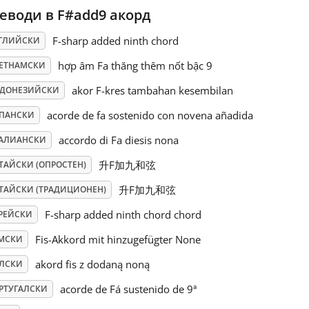
еводи в F#add9 акорд
F-sharp added ninth chord
ГЛИЙСКИ
hợp âm Fa thăng thêm nốt bậc 9
ЕТНАМСКИ
akor F-kres tambahan kesembilan
ДОНЕЗИЙСКИ
acorde de fa sostenido con novena añadida
ПАНСКИ
accordo di Fa diesis nona
АЛИАНСКИ
升F加九和弦
ТАЙСКИ (ОПРОСТЕН)
升F加九和弦
ТАЙСКИ (ТРАДИЦИОНЕН)
F-sharp added ninth chord chord
РЕЙСКИ
Fis-Akkord mit hinzugefügter None
МСКИ
akord fis z dodaną noną
ЛСКИ
acorde de Fá sustenido de 9ª
РТУГАЛСКИ