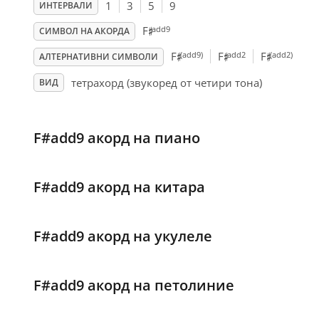
1
3
5
9
ИНТЕРВАЛИ
♯
add9
F
СИМВОЛ НА АКОРДА
♯
♯
♯
(add9)
add2
(add2)
F
F
F
АЛТЕРНАТИВНИ СИМВОЛИ
тетрахорд (звукоред от четири тона)
ВИД
F#add9 акорд на пиано
F#add9 акорд на китара
F#add9 акорд на укулеле
F#add9 акорд на петолиние