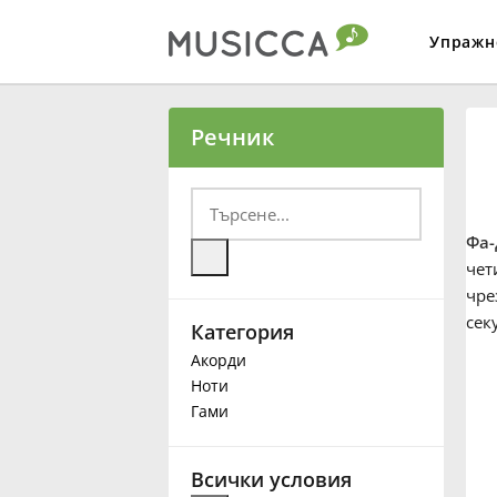
Упражн
Bahasa Indonesia
Речник
Български
Фа-
Dansk
чет
чре
сек
Категория
Deutsch
Акорди
Ноти
English
Гами
Español
Всички условия