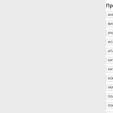
Пр
Русский
АН
ВИ
Svenska
ИН
ИС
Tiếng Việt
ИТ
Türkçe
КИ
КИ
Українська
КО
НЕ
简体中文
ПО
ПО
繁體中文