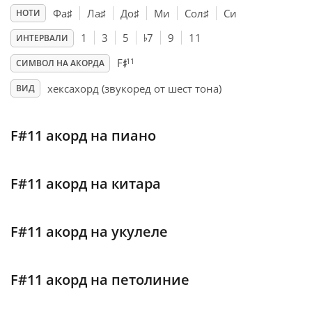
Фа
♯
Ла
♯
До
♯
Ми
Сол
♯
Си
НОТИ
♭
Français
1
3
5
7
9
11
ИНТЕРВАЛИ
♯
11
F
СИМВОЛ НА АКОРДА
한국어
хексахорд (звукоред от шест тона)
ВИД
हिन्दी
F#11 акорд на пиано
Italiano
F#11 акорд на китара
日本語
F#11 акорд на укулеле
Polski
F#11 акорд на петолиние
Português