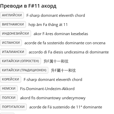
Преводи в F#11 акорд
Русский
F-sharp dominant eleventh chord
АНГЛИЙСКИ
hợp âm Fa thăng át 11
ВИЕТНАМСКИ
Svenska
akor F-kres dominan kesebelas
ИНДОНЕЗИЙСКИ
acorde de fa sostenido dominante con oncena
Tiếng Việt
ИСПАНСКИ
accordo di Fa diesis undicesima di dominante
ИТАЛИАНСКИ
Türkçe
升F属十一和弦
КИТАЙСКИ (ОПРОСТЕН)
升F屬十一和弦
КИТАЙСКИ (ТРАДИЦИОНЕН)
Українська
F-sharp dominant eleventh chord
КОРЕЙСКИ
Fis-Dominant-Undezim-Akkord
НЕМСКИ
简体中文
akord fis dominantowy undecymowy
ПОЛСКИ
acorde de Fá sustenido de 11ª dominante
ПОРТУГАЛСКИ
繁體中文