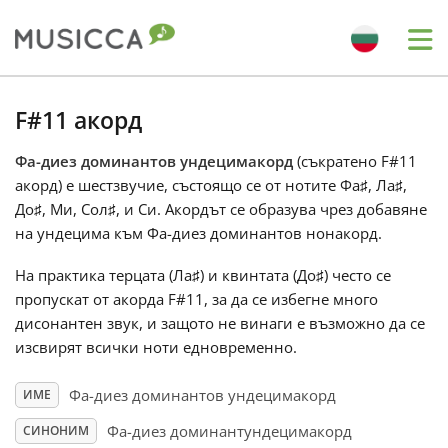
Me
Bahasa Indonesia
F#11 акорд
Фа-диез доминантов ундецимакорд
(съкратено F#11
Български
акорд) е шестзвучие, състоящо се от нотите Фа
♯
, Ла
♯
,
До
♯
, Ми, Сол
♯
, и Си. Акордът се образува чрез добавяне
Dansk
на ундецима към Фа-диез доминантов нонакорд.
На практика терцата (Ла
♯
) и квинтата (До
♯
) често се
Deutsch
пропускат от акорда F#11, за да се избегне много
дисонантен звук, и защото не винаги е възможно да се
изсвирят всички ноти едновременно.
English
Фа-диез доминантов ундецимакорд
ИМЕ
Español
Фа-диез доминантундецимакорд
СИНОНИМ