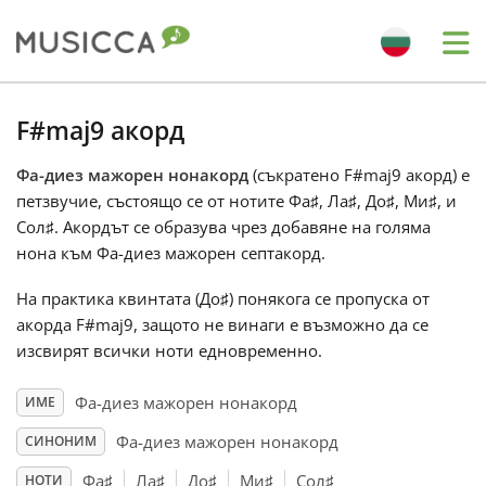
Me
Bahasa Indonesia
F#maj9 акорд
Фа-диез мажорен нонакорд
(съкратено F#maj9 акорд) е
Български
петзвучие, състоящо се от нотите Фа
♯
, Ла
♯
, До
♯
, Ми
♯
, и
Сол
♯
. Акордът се образува чрез добавяне на голяма
Dansk
нона към Фа-диез мажорен септакорд.
На практика квинтата (До
♯
) понякога се пропуска от
Deutsch
акорда F#maj9, защото не винаги е възможно да се
изсвирят всички ноти едновременно.
English
Фа-диез мажорен нонакорд
ИМЕ
Фа-диез мажорен нонакорд
СИНОНИМ
Español
Фа
♯
Ла
♯
До
♯
Ми
♯
Сол
♯
НОТИ