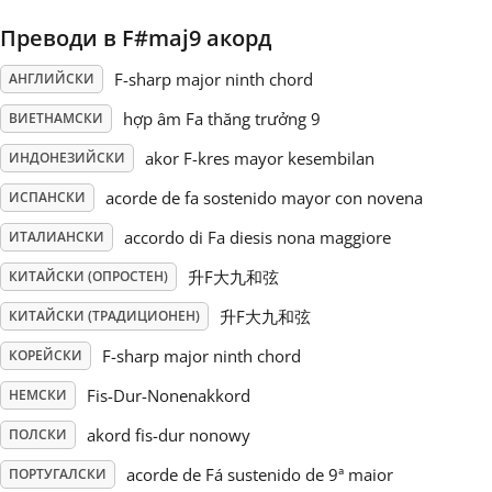
Преводи в F#maj9 акорд
Русский
F-sharp major ninth chord
АНГЛИЙСКИ
Svenska
hợp âm Fa thăng trưởng 9
ВИЕТНАМСКИ
akor F-kres mayor kesembilan
ИНДОНЕЗИЙСКИ
Tiếng Việt
acorde de fa sostenido mayor con novena
ИСПАНСКИ
accordo di Fa diesis nona maggiore
ИТАЛИАНСКИ
Türkçe
升F大九和弦
КИТАЙСКИ (ОПРОСТЕН)
升F大九和弦
КИТАЙСКИ (ТРАДИЦИОНЕН)
Українська
F-sharp major ninth chord
КОРЕЙСКИ
Fis-Dur-Nonenakkord
简体中文
НЕМСКИ
akord fis-dur nonowy
ПОЛСКИ
繁體中文
acorde de Fá sustenido de 9ª maior
ПОРТУГАЛСКИ