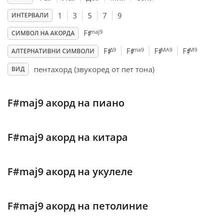
1
3
5
7
9
ИНТЕРВАЛИ
♯
Français
maj9
F
СИМВОЛ НА АКОРДА
♯
♯
♯
♯
Δ9
ma9
MA9
M9
F
F
F
F
АЛТЕРНАТИВНИ СИМВОЛИ
한국어
пентахорд (звукоред от пет тона)
ВИД
हिन्दी
F#maj9 акорд на пиано
Italiano
F#maj9 акорд на китара
日本語
F#maj9 акорд на укулеле
Polski
F#maj9 акорд на петолиние
Português