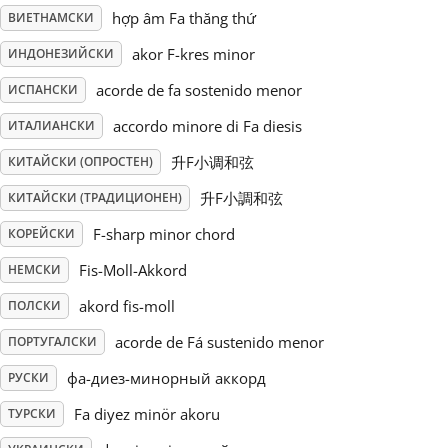
hợp âm Fa thăng thứ
ВИЕТНАМСКИ
Русский
akor F-kres minor
ИНДОНЕЗИЙСКИ
acorde de fa sostenido menor
ИСПАНСКИ
Svenska
accordo minore di Fa diesis
ИТАЛИАНСКИ
升F小调和弦
КИТАЙСКИ (ОПРОСТЕН)
Tiếng Việt
升F小調和弦
КИТАЙСКИ (ТРАДИЦИОНЕН)
Türkçe
F-sharp minor chord
КОРЕЙСКИ
Fis-Moll-Akkord
НЕМСКИ
Українська
akord fis-moll
ПОЛСКИ
acorde de Fá sustenido menor
ПОРТУГАЛСКИ
简体中文
фа-диез-минорный аккорд
РУСКИ
Fa diyez minör akoru
ТУРСКИ
繁體中文