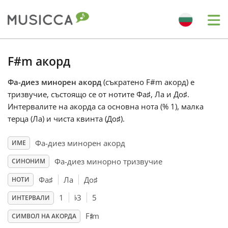
Me
Bahasa Indonesia
F#m акорд
Фа-диез минорен акорд
(съкратено F#m акорд) е
Български
тризвучие, състоящо се от нотите Фа
♯
, Ла и До
♯
.
Интервалите на акорда са основна нота (% 1), малка
Dansk
терца (Ла) и чиста квинта (До
♯
).
Фа-диез минорен акорд
ИМЕ
Deutsch
Фа-диез минорно тризвучие
СИНОНИМ
Фа
♯
Ла
До
♯
НОТИ
English
♭
1
3
5
ИНТЕРВАЛИ
♯
F
m
Español
СИМВОЛ НА АКОРДА