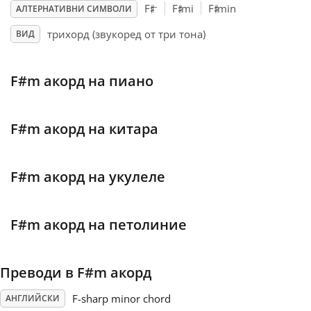
♯
♯
♯
–
F
F
mi
F
min
АЛТЕРНАТИВНИ СИМВОЛИ
Français
трихорд (звукоред от три тона)
ВИД
한국어
F#m акорд на пиано
हिन्दी
F#m акорд на китара
Italiano
F#m акорд на укулеле
日本語
F#m акорд на петолиние
Polski
Преводи в F#m акорд
Português
F-sharp minor chord
АНГЛИЙСКИ