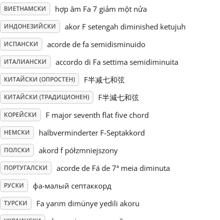
hợp âm Fa 7 giảm một nửa
ВИЕТНАМСКИ
Русский
akor F setengah diminished ketujuh
ИНДОНЕЗИЙСКИ
acorde de fa semidisminuido
ИСПАНСКИ
Svenska
accordo di Fa settima semidiminuita
ИТАЛИАНСКИ
F半减七和弦
КИТАЙСКИ (ОПРОСТЕН)
Tiếng Việt
F半減七和弦
КИТАЙСКИ (ТРАДИЦИОНЕН)
Türkçe
F major seventh flat five chord
КОРЕЙСКИ
halbverminderter F-Septakkord
НЕМСКИ
Українська
akord f półzmniejszony
ПОЛСКИ
acorde de Fá de 7ª meia diminuta
ПОРТУГАЛСКИ
简体中文
фа-малый септаккорд
РУСКИ
Fa yarım dimünye yedili akoru
ТУРСКИ
繁體中文