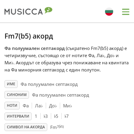
Me
Bahasa Indonesia
Fm7(b5) акорд
Фа полуумален септакорд
(съкратено Fm7(b5) акорд) е
Български
четиризвучие, състоящо се от нотите Фа, Ла
♭
, До
♭
и
Ми
♭
. Акордът се образува чрез понижаване на квинтата
Dansk
на Фа минорния септакорд с един полутон.
Фа полуумален септакорд
ИМЕ
Deutsch
Фа полуумален септакорд
СИНОНИМ
Фа
Ла
♭
До
♭
Ми
♭
НОТИ
English
♭
♭
♭
1
3
5
7
ИНТЕРВАЛИ
♭
7(
5)
Español
Fm
СИМВОЛ НА АКОРДА