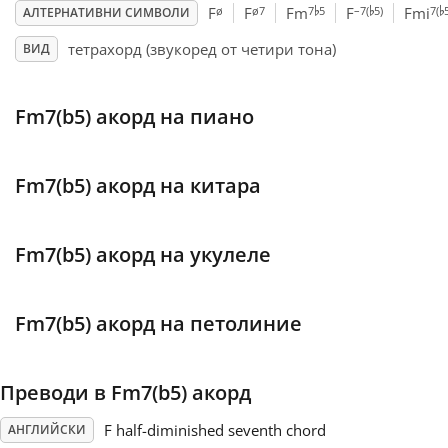
♭
♭
♭
ø
ø7
7
5
–7(
5)
7(
F
F
Fm
F
Fmi
АЛТЕРНАТИВНИ СИМВОЛИ
Français
тетрахорд (звукоред от четири тона)
ВИД
한국어
Fm7(b5) акорд на пиано
हिन्दी
Fm7(b5) акорд на китара
Italiano
Fm7(b5) акорд на укулеле
日本語
Fm7(b5) акорд на петолиние
Polski
Преводи в Fm7(b5) акорд
Português
F half-diminished seventh chord
АНГЛИЙСКИ