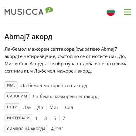
Me
Bahasa Indonesia
Abmaj7 акорд
Ла-бемол мажорен септакорд
(съкратено Abmaj7
Български
акорд) е четиризвучие, състоящо се от нотите Ла
♭
, До,
Ми
♭
и Сол. Акордът се образува от добавяне на голяма
Dansk
септима към Ла-бемол мажорен акорд.
Ла-бемол мажорен септакорд
ИМЕ
Deutsch
Ла-бемол мажорен септакорд
СИНОНИМ
Ла
♭
До
Ми
♭
Сол
НОТИ
English
1
3
5
7
ИНТЕРВАЛИ
♭
maj7
A
Español
СИМВОЛ НА АКОРДА