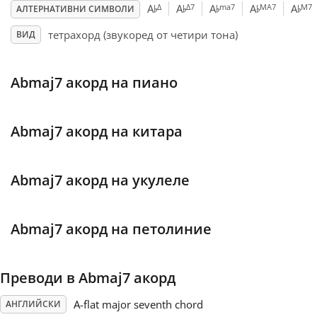
♭
♭
♭
♭
♭
Δ
Δ7
ma7
MA7
M7
A
A
A
A
A
АЛТЕРНАТИВНИ СИМВОЛИ
Français
тетрахорд (звукоред от четири тона)
ВИД
한국어
Abmaj7 акорд на пиано
हिन्दी
Abmaj7 акорд на китара
Italiano
Abmaj7 акорд на укулеле
日本語
Abmaj7 акорд на петолиние
Polski
Преводи в Abmaj7 акорд
Português
A-flat major seventh chord
АНГЛИЙСКИ