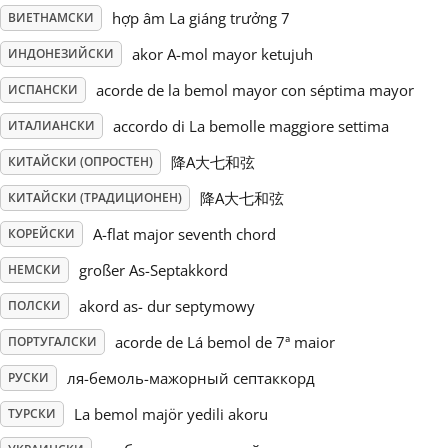
hợp âm La giáng trưởng 7
ВИЕТНАМСКИ
Русский
akor A-mol mayor ketujuh
ИНДОНЕЗИЙСКИ
acorde de la bemol mayor con séptima mayor
ИСПАНСКИ
Svenska
accordo di La bemolle maggiore settima
ИТАЛИАНСКИ
降A大七和弦
КИТАЙСКИ (ОПРОСТЕН)
Tiếng Việt
降A大七和弦
КИТАЙСКИ (ТРАДИЦИОНЕН)
Türkçe
A-flat major seventh chord
КОРЕЙСКИ
großer As-Septakkord
НЕМСКИ
Українська
akord as- dur septymowy
ПОЛСКИ
acorde de Lá bemol de 7ª maior
ПОРТУГАЛСКИ
简体中文
ля-бемоль-мажорный септаккорд
РУСКИ
La bemol majör yedili akoru
ТУРСКИ
繁體中文