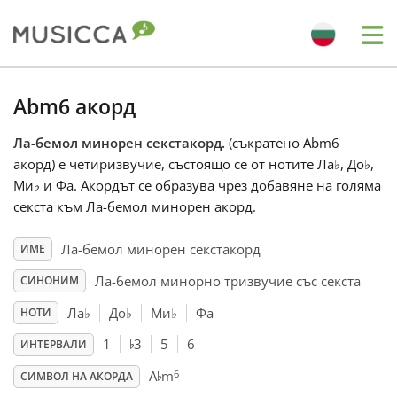
Me
Bahasa Indonesia
Abm6 акорд
Ла-бемол минорен секстакорд.
(съкратено Abm6
Български
акорд) е четиризвучие, състоящо се от нотите Ла
♭
, До
♭
,
Ми
♭
и Фа. Акордът се образува чрез добавяне на голяма
Dansk
секста към Ла-бемол минорен акорд.
Ла-бемол минорен секстакорд
ИМЕ
Deutsch
Ла-бемол минорно тризвучие със секста
СИНОНИМ
Ла
♭
До
♭
Ми
♭
Фа
НОТИ
English
♭
1
3
5
6
ИНТЕРВАЛИ
♭
6
A
m
Español
СИМВОЛ НА АКОРДА