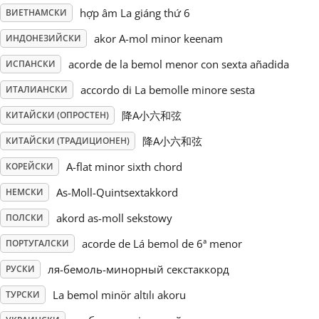
hợp âm La giáng thứ 6
ВИЕТНАМСКИ
Русский
akor A-mol minor keenam
ИНДОНЕЗИЙСКИ
acorde de la bemol menor con sexta añadida
ИСПАНСКИ
Svenska
accordo di La bemolle minore sesta
ИТАЛИАНСКИ
降A小六和弦
КИТАЙСКИ (ОПРОСТЕН)
Tiếng Việt
降A小六和弦
КИТАЙСКИ (ТРАДИЦИОНЕН)
Türkçe
A-flat minor sixth chord
КОРЕЙСКИ
As-Moll-Quintsextakkord
НЕМСКИ
Українська
akord as-moll sekstowy
ПОЛСКИ
acorde de Lá bemol de 6ª menor
ПОРТУГАЛСКИ
简体中文
ля-бемоль-минорный секстаккорд
РУСКИ
La bemol minör altılı akoru
ТУРСКИ
繁體中文