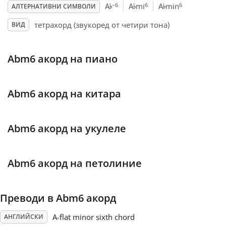
♭
♭
♭
–6
6
6
A
A
mi
A
min
АЛТЕРНАТИВНИ СИМВОЛИ
Français
тетрахорд (звукоред от четири тона)
ВИД
한국어
Abm6 акорд на пиано
हिन्दी
Abm6 акорд на китара
Italiano
Abm6 акорд на укулеле
日本語
Abm6 акорд на петолиние
Polski
Преводи в Abm6 акорд
Português
A-flat minor sixth chord
АНГЛИЙСКИ