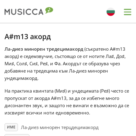
Me
Bahasa Indonesia
A#m13 акорд
Ла-диез минорен тредецимакорд
(съкратено A#m13
Български
акорд) е седемзвучие, състоящо се от нотите Ла
♯
, До
♯
,
Ми
♯
, Сол
♯
, Си
♯
, Ре
♯
, и Фа
. Акордът се образува чрез
Dansk
добавяне на тредецима към Ла-диез минорен
ундецимакорд.
Deutsch
На практика квинтата (Ми
♯
) и ундецимата (Ре
♯
) често се
пропускат от акорда A#m13, за да се избегне много
дисонантен звук, и защото не винаги е възможно да се
English
изсвирят всички ноти едновременно.
Ла-диез минорен терцдецимакорд
ИМЕ
Español