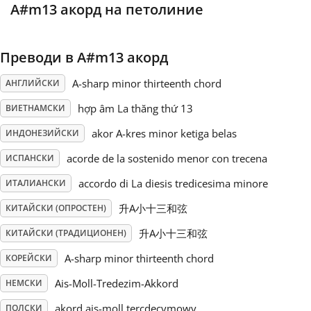
A#m13 акорд на петолиние
Русский
Преводи в A#m13 акорд
Svenska
A-sharp minor thirteenth chord
АНГЛИЙСКИ
hợp âm La thăng thứ 13
ВИЕТНАМСКИ
Tiếng Việt
akor A-kres minor ketiga belas
ИНДОНЕЗИЙСКИ
acorde de la sostenido menor con trecena
ИСПАНСКИ
Türkçe
accordo di La diesis tredicesima minore
ИТАЛИАНСКИ
Українська
升A小十三和弦
КИТАЙСКИ (ОПРОСТЕН)
升A小十三和弦
КИТАЙСКИ (ТРАДИЦИОНЕН)
简体中文
A-sharp minor thirteenth chord
КОРЕЙСКИ
Ais-Moll-Tredezim-Akkord
НЕМСКИ
繁體中文
akord ais-moll tercdecymowy
ПОЛСКИ