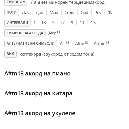
Ла-диез минорен терцдецимакорд
СИНОНИМ
Français
Ла
♯
До
♯
Ми
♯
Сол
♯
Си
♯
Ре
♯
Фа
НОТИ
♭
♭
1
3
5
7
9
11
13
ИНТЕРВАЛИ
♯
한국어
13
A
m
СИМВОЛ НА АКОРДА
♯
♯
♯
–13
13
13
A
A
mi
A
min
АЛТЕРНАТИВНИ СИМВОЛИ
हिन्दी
хептахорд (звукоред от седем тона)
ВИД
Italiano
A#m13 акорд на пиано
日本語
A#m13 акорд на китара
Polski
A#m13 акорд на укулеле
Português