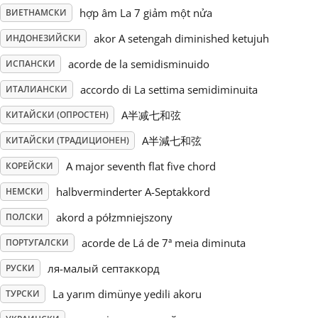
hợp âm La 7 giảm một nửa
ВИЕТНАМСКИ
Русский
akor A setengah diminished ketujuh
ИНДОНЕЗИЙСКИ
acorde de la semidisminuido
ИСПАНСКИ
Svenska
accordo di La settima semidiminuita
ИТАЛИАНСКИ
A半减七和弦
КИТАЙСКИ (ОПРОСТЕН)
Tiếng Việt
A半減七和弦
КИТАЙСКИ (ТРАДИЦИОНЕН)
Türkçe
A major seventh flat five chord
КОРЕЙСКИ
halbverminderter A-Septakkord
НЕМСКИ
Українська
akord a półzmniejszony
ПОЛСКИ
acorde de Lá de 7ª meia diminuta
ПОРТУГАЛСКИ
简体中文
ля-малый септаккорд
РУСКИ
La yarım dimünye yedili akoru
ТУРСКИ
繁體中文