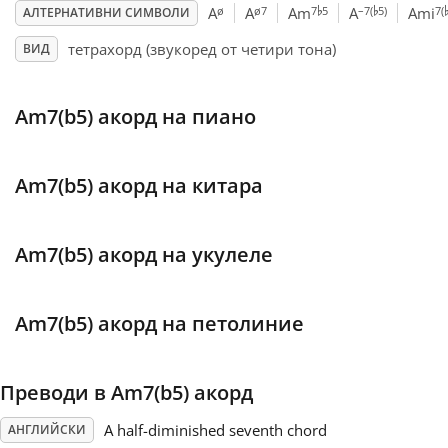
♭
♭
ø
ø7
7
5
–7(
5)
7(
A
A
Am
A
Ami
АЛТЕРНАТИВНИ СИМВОЛИ
Français
тетрахорд (звукоред от четири тона)
ВИД
한국어
Am7(b5) акорд на пиано
हिन्दी
Am7(b5) акорд на китара
Italiano
Am7(b5) акорд на укулеле
日本語
Am7(b5) акорд на петолиние
Polski
Преводи в Am7(b5) акорд
Português
A half-diminished seventh chord
АНГЛИЙСКИ