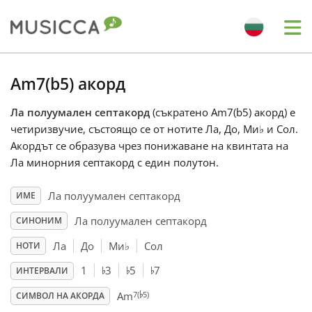
Me
Bahasa Indonesia
Am7(b5) акорд
Ла полуумален септакорд
(съкратено Am7(b5) акорд) е
Български
четиризвучие, състоящо се от нотите Ла, До, Ми
♭
и Сол.
Акордът се образува чрез понижаване на квинтата на
Dansk
Ла минорния септакорд с един полутон.
Ла полуумален септакорд
ИМЕ
Deutsch
Ла полуумален септакорд
СИНОНИМ
Ла
До
Ми
♭
Сол
НОТИ
English
♭
♭
♭
1
3
5
7
ИНТЕРВАЛИ
♭
7(
5)
Español
Am
СИМВОЛ НА АКОРДА