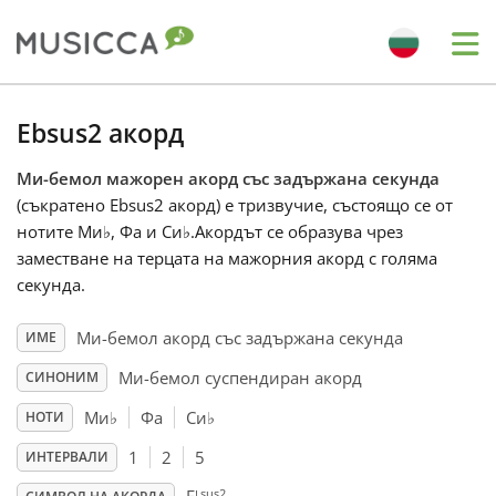
Me
Bahasa Indonesia
Ebsus2 акорд
Ми-бемол мажорен акорд със задържана секунда
Български
(съкратено Ebsus2 акорд) е тризвучие, състоящо се от
нотите Ми
♭
, Фа и Си
♭
.Акордът се образува чрез
Dansk
заместване на терцата на мажорния акорд с голяма
секунда.
Deutsch
Ми-бемол акорд със задържана секунда
ИМЕ
Ми-бемол суспендиран акорд
СИНОНИМ
English
Ми
♭
Фа
Си
♭
НОТИ
1
2
5
ИНТЕРВАЛИ
Español
sus2