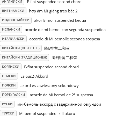
E-flat suspended second chord
АНГЛИЙСКИ
Русский
hợp âm Mi giáng treo bậc 2
ВИЕТНАМСКИ
akor E-mol suspended kedua
ИНДОНЕЗИЙСКИ
Svenska
acorde de mi bemol con segunda suspendida
ИСПАНСКИ
accordo di Mi bemolle seconda sospesa
ИТАЛИАНСКИ
Tiếng Việt
降E挂留二和弦
КИТАЙСКИ (ОПРОСТЕН)
降E掛留二和弦
КИТАЙСКИ (ТРАДИЦИОНЕН)
Türkçe
E-flat suspended second chord
КОРЕЙСКИ
Es-Sus2-Akkord
НЕМСКИ
Українська
akord es zawieszony sekundowy
ПОЛСКИ
简体中文
acorde de Mi bemol de 2ª suspensa
ПОРТУГАЛСКИ
ми-бемоль-аккорд с задержанной секундой
РУСКИ
繁體中文
Mi bemol suspended ikili akoru
ТУРСКИ