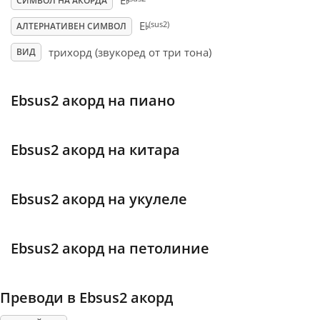
♭
E
СИМВОЛ НА АКОРДА
♭
(sus2)
E
АЛТЕРНАТИВЕН СИМВОЛ
Français
трихорд (звукоред от три тона)
ВИД
한국어
Ebsus2 акорд на пиано
हिन्दी
Ebsus2 акорд на китара
Italiano
Ebsus2 акорд на укулеле
日本語
Ebsus2 акорд на петолиние
Polski
Преводи в Ebsus2 акорд
Português