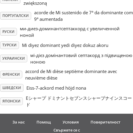
zwiększoną
acorde de Mi sustenido de 7ª da dominante com
ПОРТУГАЛСКИ
9ª aumentada
ми-диез-доминантсептаккорд с увеличенной
РУСКИ
ноной
Mi diyez dominant yedi diyez dokuz akoru
ТУРСКИ
мі-дієз домінантовий септакорд з підвищеною
УКРАИНСКИ
ноною
accord de Mi dièse septième dominante avec
ФРЕНСКИ
neuvième dièse
Eiss-7-ackord med höjd nona
ШВЕДСКИ
Eシャープ ドミナントセブンスシャープナインスコー
ЯПОНСКИ
ド
За нас
Помощ
Условия
Поверителност
Свържете се с