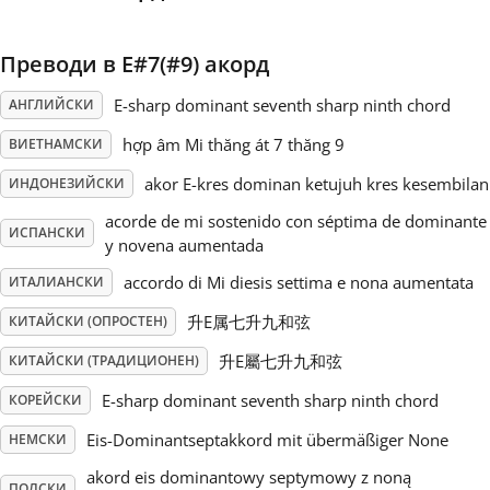
Русский
Преводи в E#7(#9) акорд
E-sharp dominant seventh sharp ninth chord
АНГЛИЙСКИ
Svenska
hợp âm Mi thăng át 7 thăng 9
ВИЕТНАМСКИ
akor E-kres dominan ketujuh kres kesembilan
Tiếng Việt
ИНДОНЕЗИЙСКИ
acorde de mi sostenido con séptima de dominante
ИСПАНСКИ
y novena aumentada
Türkçe
accordo di Mi diesis settima e nona aumentata
ИТАЛИАНСКИ
升E属七升九和弦
КИТАЙСКИ (ОПРОСТЕН)
Українська
升E屬七升九和弦
КИТАЙСКИ (ТРАДИЦИОНЕН)
简体中文
E-sharp dominant seventh sharp ninth chord
КОРЕЙСКИ
Eis-Dominantseptakkord mit übermäßiger None
НЕМСКИ
繁體中文
akord eis dominantowy septymowy z noną
ПОЛСКИ