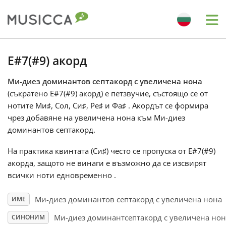
Me
Bahasa Indonesia
E#7(#9) акорд
Ми-диез доминантов септакорд с увеличена нона
Български
(съкратено E#7(#9) акорд) е петзвучие, състоящо се от
нотите Ми
♯
, Сол
, Си
♯
, Ре
♯
и Фа
♯
. Акордът се формира
Dansk
чрез добавяне на увеличена нона към Ми-диез
доминантов септакорд.
Deutsch
На практика квинтата (Си
♯
) често се пропуска от E#7(#9)
акорда, защото не винаги е възможно да се изсвирят
всички ноти едновременно .
English
Ми-диез доминантов септакорд с увеличена нона
ИМЕ
Español
Ми-диез доминантсептакорд с увеличена нон
СИНОНИМ