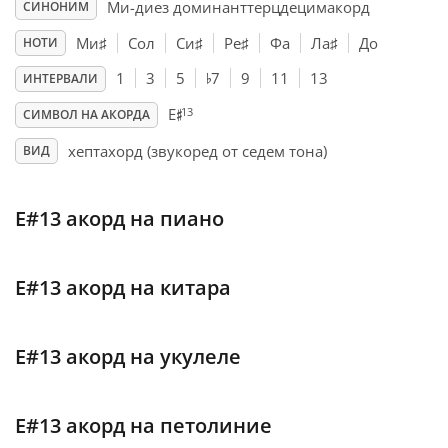
Ми-диез доминанттерцдецимакорд
СИНОНИМ
Français
Ми
♯
Сол
Си
♯
Ре
♯
Фа
Ла
♯
До
НОТИ
♭
1
3
5
7
9
11
13
ИНТЕРВАЛИ
♯
한국어
13
E
СИМВОЛ НА АКОРДА
хептахорд (звукоред от седем тона)
ВИД
हिन्दी
E#13 акорд на пиано
Italiano
E#13 акорд на китара
日本語
E#13 акорд на укулеле
Polski
E#13 акорд на петолиние
Português