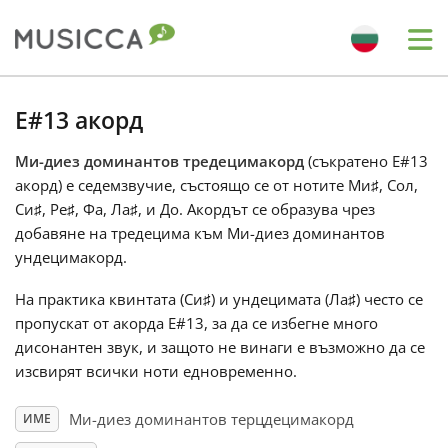
Me
Bahasa Indonesia
E#13 акорд
Ми-диез доминантов тредецимакорд
(съкратено E#13
Български
акорд) е седемзвучие, състоящо се от нотите Ми
♯
, Сол
,
Си
♯
, Ре
♯
, Фа
, Ла
♯
, и До
. Акордът се образува чрез
Dansk
добавяне на тредецима към Ми-диез доминантов
ундецимакорд.
Deutsch
На практика квинтата (Си
♯
) и ундецимата (Ла
♯
) често се
пропускат от акорда E#13, за да се избегне много
дисонантен звук, и защото не винаги е възможно да се
English
изсвирят всички ноти едновременно.
Ми-диез доминантов терцдецимакорд
ИМЕ
Español