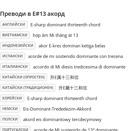
Русский
Преводи в E#13 акорд
E-sharp dominant thirteenth chord
АНГЛИЙСКИ
Svenska
hợp âm Mi thăng át 13
ВИЕТНАМСКИ
akor E-kres dominan ketiga belas
ИНДОНЕЗИЙСКИ
Tiếng Việt
acorde de mi sostenido dominante con trecena
ИСПАНСКИ
accordo di Mi diesis tredicesima di dominante
ИТАЛИАНСКИ
Türkçe
升E属十三和弦
КИТАЙСКИ (ОПРОСТЕН)
Українська
升E屬十三和弦
КИТАЙСКИ (ТРАДИЦИОНЕН)
E-sharp dominant thirteenth chord
КОРЕЙСКИ
简体中文
Eis-Dominant-Trededezim-Akkord
НЕМСКИ
akord eis dominantowy tercdecymowy
ПОЛСКИ
繁體中文
acorde de Mi sustenido de 13ª dominante
ПОРТУГАЛСКИ