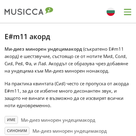
Me
Bahasa Indonesia
E#m11 акорд
Ми-диез минорен ундецимакорд
(съкратено E#m11
Български
акорд) е шестзвучие, състоящо се от нотите Ми
♯
, Сол
♯
,
Си
♯
, Ре
♯
, Фа
, и Ла
♯
. Акордът се образува чрез добавяне
Dansk
на ундецима към Ми-диез минорен нонакорд.
На практика квинтата (Си
♯
) често се пропуска от акорда
Deutsch
E#m11, за да се избегне много дисонантен звук, и
защото не винаги е възможно да се изсвирят всички
ноти едновременно.
English
Ми-диез минорен ундецимакорд
ИМЕ
Español
Ми-диез минорен ундецимакорд
СИНОНИМ