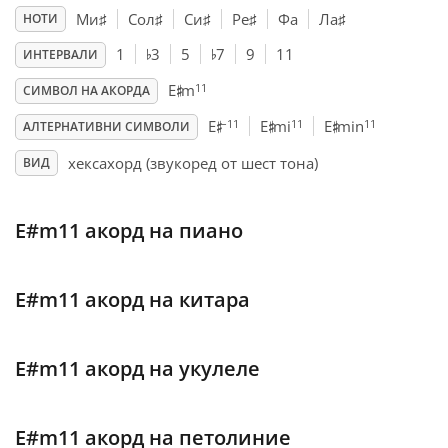
Ми
♯
Сол
♯
Си
♯
Ре
♯
Фа
Ла
♯
НОТИ
♭
♭
Français
1
3
5
7
9
11
ИНТЕРВАЛИ
♯
11
E
m
СИМВОЛ НА АКОРДА
♯
♯
♯
한국어
–11
11
11
E
E
mi
E
min
АЛТЕРНАТИВНИ СИМВОЛИ
хексахорд (звукоред от шест тона)
ВИД
हिन्दी
E#m11 акорд на пиано
Italiano
E#m11 акорд на китара
日本語
Polski
E#m11 акорд на укулеле
Português
E#m11 акорд на петолиние