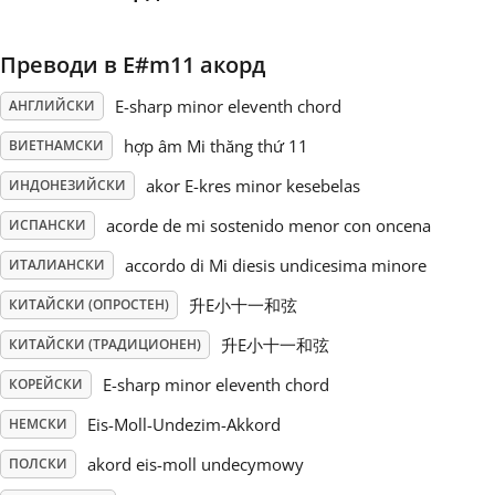
Русский
Преводи в E#m11 акорд
E-sharp minor eleventh chord
АНГЛИЙСКИ
Svenska
hợp âm Mi thăng thứ 11
ВИЕТНАМСКИ
akor E-kres minor kesebelas
Tiếng Việt
ИНДОНЕЗИЙСКИ
acorde de mi sostenido menor con oncena
ИСПАНСКИ
Türkçe
accordo di Mi diesis undicesima minore
ИТАЛИАНСКИ
升E小十一和弦
КИТАЙСКИ (ОПРОСТЕН)
Українська
升E小十一和弦
КИТАЙСКИ (ТРАДИЦИОНЕН)
E-sharp minor eleventh chord
КОРЕЙСКИ
简体中文
Eis-Moll-Undezim-Akkord
НЕМСКИ
akord eis-moll undecymowy
ПОЛСКИ
繁體中文