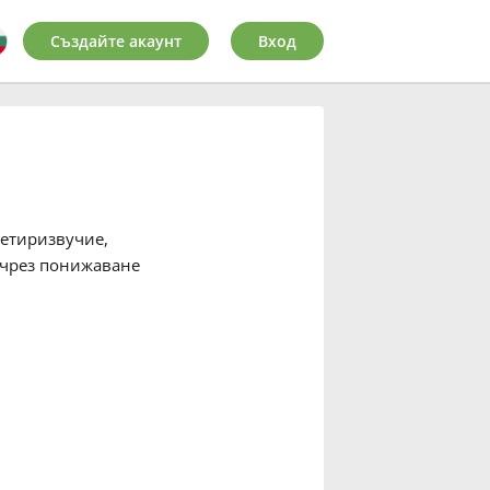
Създайте акаунт
Вход
четиризвучие,
а чрез понижаване