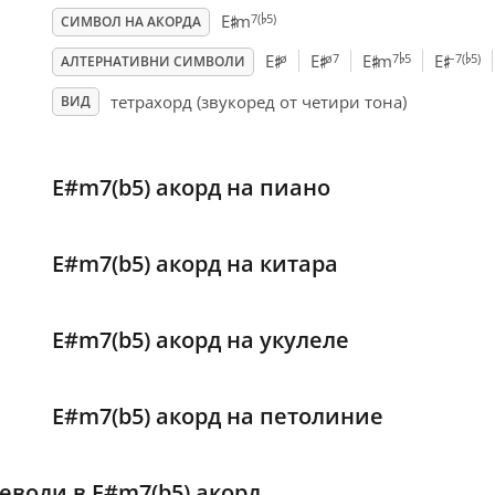
♭
♯
7(
5)
E
m
СИМВОЛ НА АКОРДА
♭
♭
♯
♯
♯
♯
ø
ø7
7
5
–7(
5)
E
E
E
m
E
АЛТЕРНАТИВНИ СИМВОЛИ
тетрахорд (звукоред от четири тона)
ВИД
E#m7(b5) акорд на пиано
E#m7(b5) акорд на китара
E#m7(b5) акорд на укулеле
E#m7(b5) акорд на петолиние
еводи в E#m7(b5) акорд