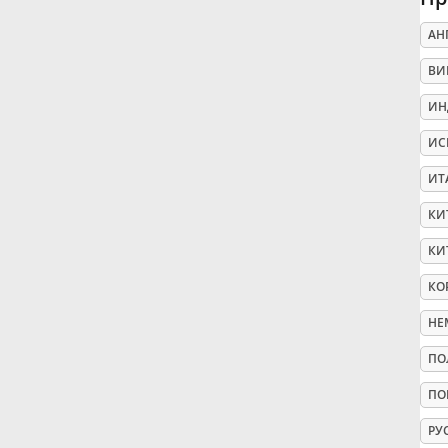
АН
Русский
ВИ
Svenska
ИН
ИС
Tiếng Việt
ИТ
КИ
Türkçe
КИ
КО
Українська
НЕ
ПО
简体中文
ПО
繁體中文
РУ