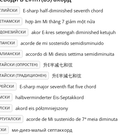
E-sharp half-diminished seventh chord
ГЛИЙСКИ
hợp âm Mi thăng 7 giảm một nửa
ЕТНАМСКИ
akor E-kres setengah diminished ketujuh
ДОНЕЗИЙСКИ
acorde de mi sostenido semidisminuido
ПАНСКИ
accordo di Mi diesis settima semidiminuita
АЛИАНСКИ
升E半减七和弦
ТАЙСКИ (ОПРОСТЕН)
升E半減七和弦
ТАЙСКИ (ТРАДИЦИОНЕН)
E-sharp major seventh flat five chord
РЕЙСКИ
halbverminderter Eis-Septakkord
МСКИ
akord eis półzmniejszony
ЛСКИ
acorde de Mi sustenido de 7ª meia diminuta
РТУГАЛСКИ
ми-диез-малый септаккорд
СКИ