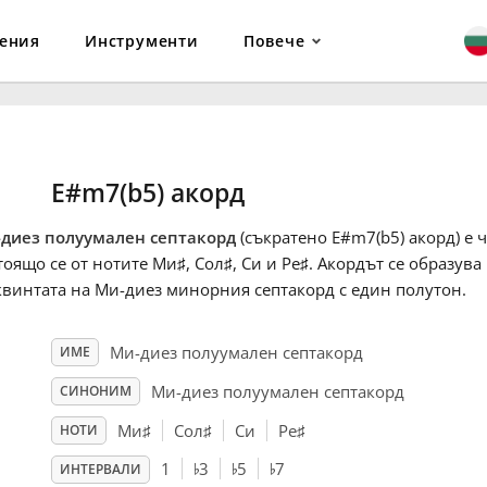
ения
Инструменти
Повече
E#m7(b5) акорд
диез полуумален септакорд
(съкратено E#m7(b5) акорд) е 
тоящо се от нотите Ми
♯
, Сол
♯
, Си и Ре
♯
. Акордът се образув
квинтата на Ми-диез минорния септакорд с един полутон.
Ми-диез полуумален септакорд
ИМЕ
Ми-диез полуумален септакорд
СИНОНИМ
Ми
♯
Сол
♯
Си
Ре
♯
НОТИ
♭
♭
♭
1
3
5
7
ИНТЕРВАЛИ