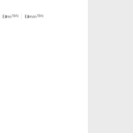
♭
♭
♯
♯
7(
5)
7(
5)
E
mi
E
min