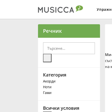
Упражн
Bahasa Indonesia
Речник
Български
Ми-
Dansk
със
на 
Категория
Deutsch
Акорди
Ноти
English
Гами
Español
Всички условия