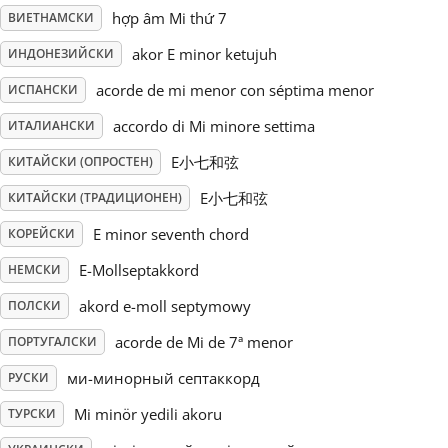
hợp âm Mi thứ 7
ВИЕТНАМСКИ
Русский
akor E minor ketujuh
ИНДОНЕЗИЙСКИ
acorde de mi menor con séptima menor
ИСПАНСКИ
Svenska
accordo di Mi minore settima
ИТАЛИАНСКИ
E小七和弦
КИТАЙСКИ (ОПРОСТЕН)
Tiếng Việt
E小七和弦
КИТАЙСКИ (ТРАДИЦИОНЕН)
Türkçe
E minor seventh chord
КОРЕЙСКИ
E-Mollseptakkord
НЕМСКИ
Українська
akord e-moll septymowy
ПОЛСКИ
acorde de Mi de 7ª menor
ПОРТУГАЛСКИ
简体中文
ми-минорный септаккорд
РУСКИ
Mi minör yedili akoru
ТУРСКИ
繁體中文