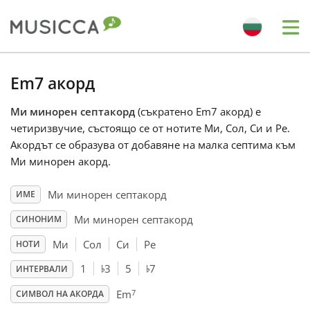
Me
Bahasa Indonesia
Em7 акорд
Ми минорен септакорд
(съкратено Em7 акорд) е
Български
четиризвучие, състоящо се от нотите Ми, Сол, Си и Ре.
Акордът се образува от добавяне на малка септима към
Dansk
Ми минорен акорд.
Ми минорен септакорд
ИМЕ
Deutsch
Ми минорен септакорд
СИНОНИМ
Ми
Сол
Си
Ре
НОТИ
English
♭
♭
1
3
5
7
ИНТЕРВАЛИ
7
Español
Em
СИМВОЛ НА АКОРДА