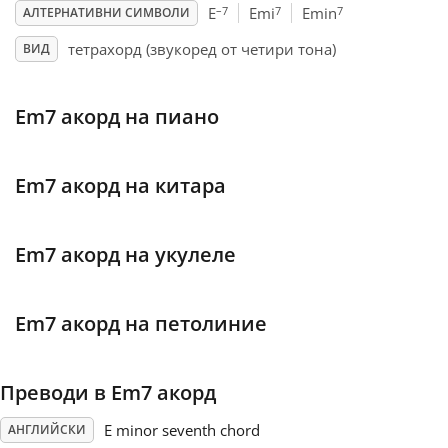
–7
7
7
E
Emi
Emin
АЛТЕРНАТИВНИ СИМВОЛИ
Français
тетрахорд (звукоред от четири тона)
ВИД
한국어
Em7 акорд на пиано
हिन्दी
Em7 акорд на китара
Italiano
Em7 акорд на укулеле
日本語
Em7 акорд на петолиние
Polski
Преводи в Em7 акорд
Português
E minor seventh chord
АНГЛИЙСКИ