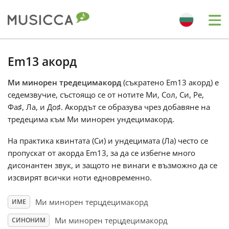
Me
Bahasa Indonesia
Em13 акорд
Ми минорен тредецимакорд
(съкратено Em13 акорд) е
Български
седемзвучие, състоящо се от нотите Ми, Сол, Си, Ре,
Фа
♯
, Ла, и До
♯
. Акордът се образува чрез добавяне на
Dansk
тредецима към Ми минорен ундецимакорд.
На практика квинтата (Си) и ундецимата (Ла) често се
Deutsch
пропускат от акорда Em13, за да се избегне много
дисонантен звук, и защото не винаги е възможно да се
изсвирят всички ноти едновременно.
English
Ми минорен терцдецимакорд
ИМЕ
Español
Ми минорен терцдецимакорд
СИНОНИМ