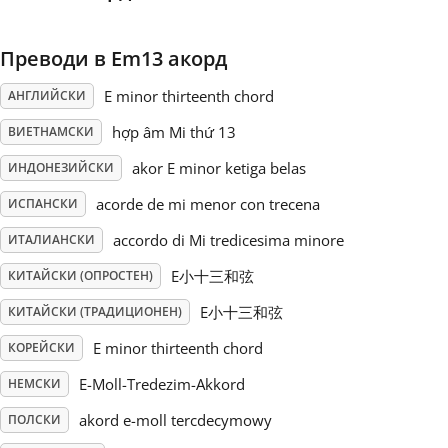
Русский
Преводи в Em13 акорд
E minor thirteenth chord
АНГЛИЙСКИ
Svenska
hợp âm Mi thứ 13
ВИЕТНАМСКИ
akor E minor ketiga belas
Tiếng Việt
ИНДОНЕЗИЙСКИ
acorde de mi menor con trecena
ИСПАНСКИ
Türkçe
accordo di Mi tredicesima minore
ИТАЛИАНСКИ
E小十三和弦
КИТАЙСКИ (ОПРОСТЕН)
Українська
E小十三和弦
КИТАЙСКИ (ТРАДИЦИОНЕН)
E minor thirteenth chord
КОРЕЙСКИ
简体中文
E-Moll-Tredezim-Akkord
НЕМСКИ
akord e-moll tercdecymowy
ПОЛСКИ
繁體中文