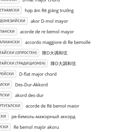
hợp âm Rê giáng trưởng
ЕТНАМСКИ
akor D-mol mayor
ДОНЕЗИЙСКИ
acorde de re bemol mayor
ПАНСКИ
accordo maggiore di Re bemolle
АЛИАНСКИ
降D大调和弦
ТАЙСКИ (ОПРОСТЕН)
降D大調和弦
ТАЙСКИ (ТРАДИЦИОНЕН)
D-flat major chord
РЕЙСКИ
Des-Dur-Akkord
МСКИ
akord des-dur
ЛСКИ
acorde de Ré bemol maior
РТУГАЛСКИ
ре-бемоль-мажорный аккорд
СКИ
Re bemol majör akoru
РСКИ