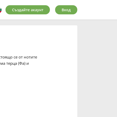
Създайте акаунт
Вход
стоящо се от нотите
ма терца (Фа) и