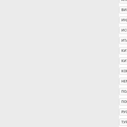
ВИ
Русский
ИН
Svenska
ИС
ИТ
Tiếng Việt
КИ
КИ
Türkçe
КО
НЕ
Українська
ПО
ПО
简体中文
РУ
繁體中文
ТУ