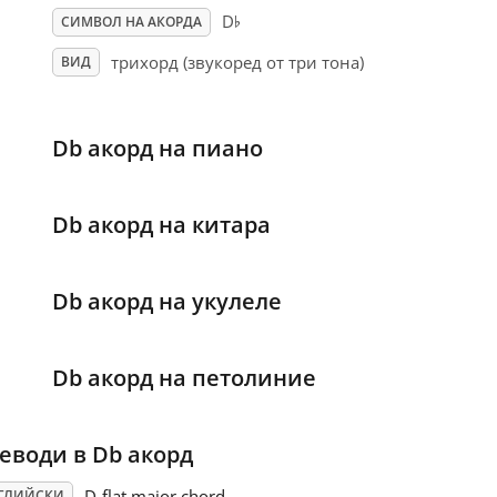
♭
D
СИМВОЛ НА АКОРДА
трихорд (звукоред от три тона)
ВИД
Db акорд на пиано
Db акорд на китара
Db акорд на укулеле
Db акорд на петолиние
еводи в Db акорд
D-flat major chord
ГЛИЙСКИ