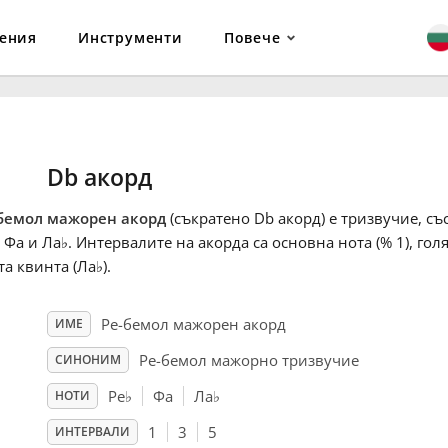
ения
Инструменти
Повече
Db акорд
бемол мажорен акорд
(съкратено Db акорд) е тризвучие, съ
, Фа и Ла
♭
. Интервалите на акорда са основна нота (% 1), голя
та квинта (Ла
♭
).
Ре-бемол мажорен акорд
ИМЕ
Ре-бемол мажорно тризвучие
СИНОНИМ
Ре
♭
Фа
Ла
♭
НОТИ
1
3
5
ИНТЕРВАЛИ