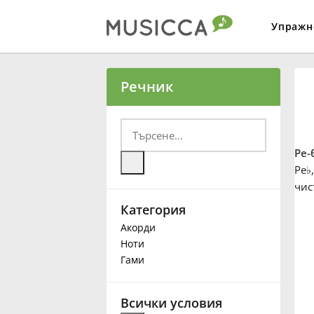
Упражн
Bahasa Indonesia
Речник
Български
Ре-
Dansk
Ре
♭
чис
Категория
Deutsch
Акорди
Ноти
English
Гами
Español
Всички условия