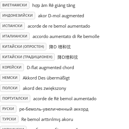
hợp âm Rê giáng tăng
ВИЕТНАМСКИ
Русский
akor D-mol augmented
ИНДОНЕЗИЙСКИ
acorde de re bemol aumentado
ИСПАНСКИ
Svenska
accordo aumentato di Re bemolle
ИТАЛИАНСКИ
降D 增和弦
КИТАЙСКИ (ОПРОСТЕН)
Tiếng Việt
降D增和弦
КИТАЙСКИ (ТРАДИЦИОНЕН)
Türkçe
D-flat augmented chord
КОРЕЙСКИ
Akkord Des übermäßigt
НЕМСКИ
Українська
akord des zwiększony
ПОЛСКИ
acorde de Ré bemol aumentado
ПОРТУГАЛСКИ
简体中文
ре-бемоль-увеличенный аккорд
РУСКИ
Re bemol arttırılmış akoru
ТУРСКИ
繁體中文