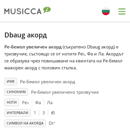
Me
Bahasa Indonesia
Dbaug акорд
Ре-бемол увеличен акорд
(съкратено Dbaug акорд) е
Български
тризвучие, състоящо се от нотите Ре
♭
, Фа и Ла. Акордът
се образува чрез повишаване на квинтата на Ре-бемол
Dansk
мажорен акорд с половин стъпка.
Ре-бемол увеличен акорд
ИМЕ
Deutsch
Ре-бемол увеличено тризвучие
СИНОНИМ
Ре
♭
Фа
Ла
НОТИ
English
♯
1
3
5
ИНТЕРВАЛИ
♭
+
D
Español
СИМВОЛ НА АКОРДА