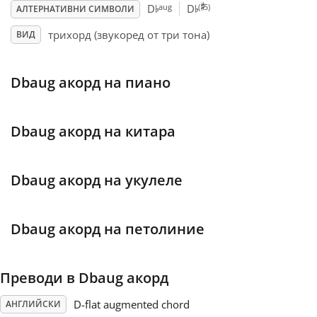
♯
♭
♭
aug
(
5)
D
D
АЛТЕРНАТИВНИ СИМВОЛИ
Français
трихорд (звукоред от три тона)
ВИД
한국어
Dbaug акорд на пиано
हिन्दी
Dbaug акорд на китара
Italiano
Dbaug акорд на укулеле
日本語
Dbaug акорд на петолиние
Polski
Преводи в Dbaug акорд
Português
D-flat augmented chord
АНГЛИЙСКИ