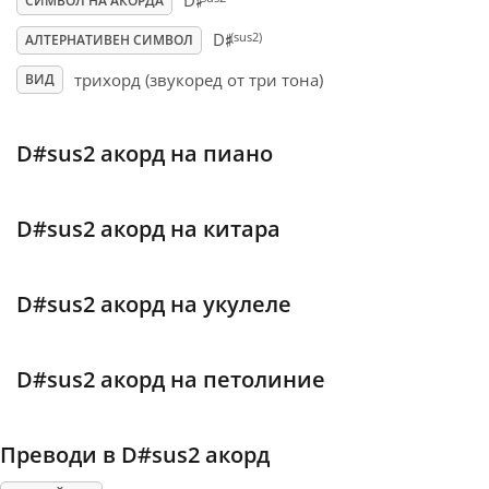
♯
D
СИМВОЛ НА АКОРДА
♯
(sus2)
D
АЛТЕРНАТИВЕН СИМВОЛ
Français
трихорд (звукоред от три тона)
ВИД
한국어
D#sus2 акорд на пиано
हिन्दी
D#sus2 акорд на китара
Italiano
D#sus2 акорд на укулеле
日本語
D#sus2 акорд на петолиние
Polski
Преводи в D#sus2 акорд
Português