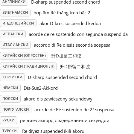
D-sharp suspended second chord
АНГЛИЙСКИ
Русский
hợp âm Rê thăng treo bậc 2
ВИЕТНАМСКИ
akor D-kres suspended kedua
ИНДОНЕЗИЙСКИ
Svenska
acorde de re sostenido con segunda suspendida
ИСПАНСКИ
accordo di Re diesis seconda sospesa
ИТАЛИАНСКИ
Tiếng Việt
升D挂留二和弦
КИТАЙСКИ (ОПРОСТЕН)
升D掛留二和弦
КИТАЙСКИ (ТРАДИЦИОНЕН)
Türkçe
D-sharp suspended second chord
КОРЕЙСКИ
Dis-Sus2-Akkord
НЕМСКИ
Українська
akord dis zawieszony sekundowy
ПОЛСКИ
简体中文
acorde de Ré sustenido de 2ª suspensa
ПОРТУГАЛСКИ
ре-диез-аккорд с задержанной секундой
РУСКИ
繁體中文
Re diyez suspended ikili akoru
ТУРСКИ