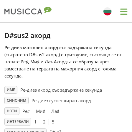
Me
Bahasa Indonesia
D#sus2 акорд
Ре-диез мажорен акорд със задържана секунда
Български
(съкратено D#sus2 акорд) е тризвучие, състоящо се от
нотите Ре
♯
, Ми
♯
и Ла
♯
.Акордът се образува чрез
Dansk
заместване на терцата на мажорния акорд с голяма
секунда.
Deutsch
Ре-диез акорд със задържана секунда
ИМЕ
Ре-диез суспендиран акорд
СИНОНИМ
English
Ре
♯
Ми
♯
Ла
♯
НОТИ
1
2
5
ИНТЕРВАЛИ
Español
sus2