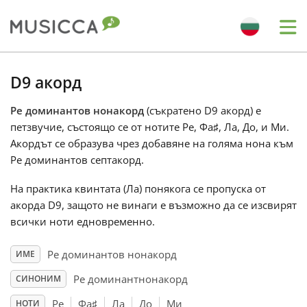
Me
Bahasa Indonesia
D9 акорд
Ре доминантов нонакорд
(съкратено D9 акорд) е
Български
петзвучие, състоящо се от нотите Ре, Фа
♯
, Ла, До, и Ми.
Акордът се образува чрез добавяне на голяма нона към
Dansk
Ре доминантов септакорд.
На практика квинтата (Ла) понякога се пропуска от
Deutsch
акорда D9, защото не винаги е възможно да се изсвирят
всички ноти едновременно.
English
Ре доминантов нонакорд
ИМЕ
Ре доминантнонакорд
СИНОНИМ
Español
Ре
Фа
♯
Ла
До
Ми
НОТИ