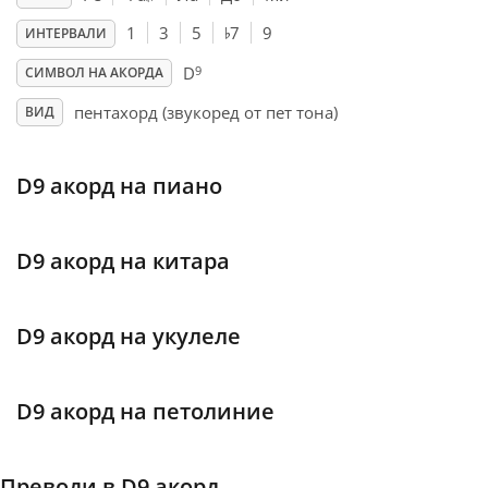
♭
1
3
5
7
9
ИНТЕРВАЛИ
Français
9
D
СИМВОЛ НА АКОРДА
пентахорд (звукоред от пет тона)
ВИД
한국어
D9 акорд на пиано
हिन्दी
Italiano
D9 акорд на китара
日本語
D9 акорд на укулеле
Polski
D9 акорд на петолиние
Português
Преводи в D9 акорд