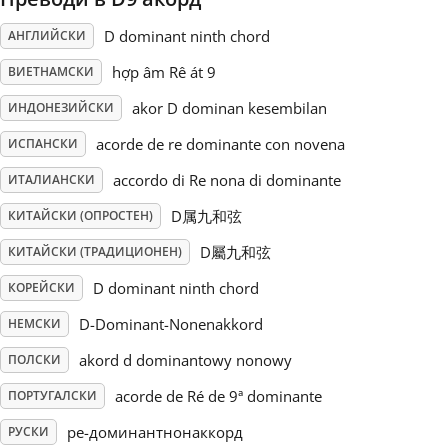
D dominant ninth chord
АНГЛИЙСКИ
Русский
hợp âm Rê át 9
ВИЕТНАМСКИ
Svenska
akor D dominan kesembilan
ИНДОНЕЗИЙСКИ
acorde de re dominante con novena
ИСПАНСКИ
Tiếng Việt
accordo di Re nona di dominante
ИТАЛИАНСКИ
D属九和弦
КИТАЙСКИ (ОПРОСТЕН)
Türkçe
D屬九和弦
КИТАЙСКИ (ТРАДИЦИОНЕН)
D dominant ninth chord
КОРЕЙСКИ
Українська
D-Dominant-Nonenakkord
НЕМСКИ
akord d dominantowy nonowy
简体中文
ПОЛСКИ
acorde de Ré de 9ª dominante
ПОРТУГАЛСКИ
繁體中文
ре-доминантнонаккорд
РУСКИ