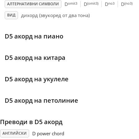
omit3
(omit3)
no3
(no3)
D
D
D
D
АЛТЕРНАТИВНИ СИМВОЛИ
Français
дихорд (звукоред от два тона)
ВИД
한국어
D5 акорд на пиано
हिन्दी
D5 акорд на китара
Italiano
D5 акорд на укулеле
日本語
D5 акорд на петолиние
Polski
Преводи в D5 акорд
Português
D power chord
АНГЛИЙСКИ