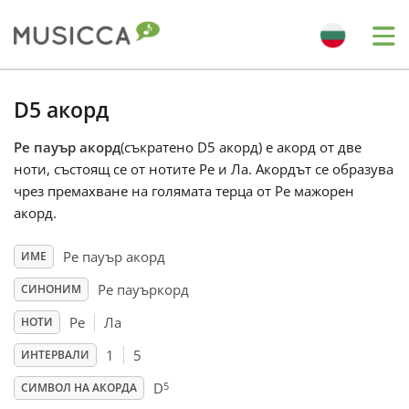
Me
Bahasa Indonesia
D5 акорд
Ре пауър акорд
(съкратено D5 акорд) е акорд от две
Български
ноти, състоящ се от нотите Ре и Ла. Акордът се образува
чрез премахване на голямата терца от Ре мажорен
Dansk
акорд.
Ре пауър акорд
ИМЕ
Deutsch
Ре пауъркорд
СИНОНИМ
Ре
Ла
НОТИ
English
1
5
ИНТЕРВАЛИ
5
Español
D
СИМВОЛ НА АКОРДА