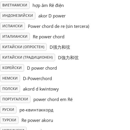
hợp âm Rê điện
ВИЕТНАМСКИ
Русский
akor D power
ИНДОНЕЗИЙСКИ
Power chord de re (sin tercera)
ИСПАНСКИ
Svenska
Re power chord
ИТАЛИАНСКИ
D强力和弦
КИТАЙСКИ (ОПРОСТЕН)
Tiếng Việt
D強力和弦
КИТАЙСКИ (ТРАДИЦИОНЕН)
Türkçe
D power chord
КОРЕЙСКИ
D-Powerchord
НЕМСКИ
Українська
akord d kwintowy
ПОЛСКИ
power chord em Ré
ПОРТУГАЛСКИ
简体中文
ре-квинтаккорд
РУСКИ
Re power akoru
ТУРСКИ
繁體中文