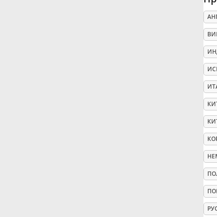
АН
Русский
ВИ
Svenska
ИН
ИС
Tiếng Việt
ИТ
КИ
Türkçe
КИ
КО
Українська
НЕ
ПО
简体中文
ПО
繁體中文
РУ