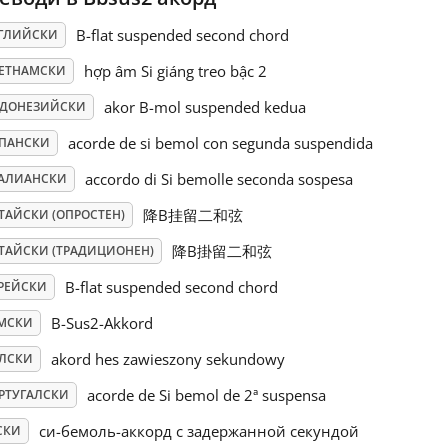
B-flat suspended second chord
ГЛИЙСКИ
hợp âm Si giáng treo bậc 2
ЕТНАМСКИ
akor B-mol suspended kedua
ДОНЕЗИЙСКИ
acorde de si bemol con segunda suspendida
ПАНСКИ
accordo di Si bemolle seconda sospesa
АЛИАНСКИ
降B挂留二和弦
ТАЙСКИ (ОПРОСТЕН)
降B掛留二和弦
ТАЙСКИ (ТРАДИЦИОНЕН)
B-flat suspended second chord
РЕЙСКИ
B-Sus2-Akkord
МСКИ
akord hes zawieszony sekundowy
ЛСКИ
acorde de Si bemol de 2ª suspensa
РТУГАЛСКИ
си-бемоль-аккорд с задержанной секундой
СКИ