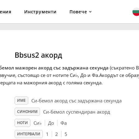
ения
Инструменти
Повече
Bbsus2 акорд
бемол мажорен акорд със задържана секунда
(съкратено B
звучие, състоящо се от нотите Си
♭
, До и Фа.Акордът се обра
терцата на мажорния акорд с голяма секунда.
Си-бемол акорд със задържана секунда
ИМЕ
Си-бемол суспендиран акорд
СИНОНИМ
Си
♭
До
Фа
НОТИ
1
2
5
ИНТЕРВАЛИ