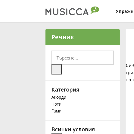
Упражн
Bahasa Indonesia
Речник
Български
Си-
Dansk
три
на 
Категория
Deutsch
Акорди
Ноти
English
Гами
Español
Всички условия