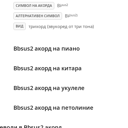
♭
sus2
B
СИМВОЛ НА АКОРДА
♭
(sus2)
B
АЛТЕРНАТИВЕН СИМВОЛ
трихорд (звукоред от три тона)
ВИД
Bbsus2 акорд на пиано
Bbsus2 акорд на китара
Bbsus2 акорд на укулеле
Bbsus2 акорд на петолиние
еводи в Bbsus2 акорд