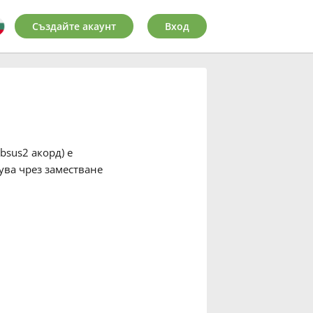
Създайте акаунт
Вход
bsus2 акорд) е
зува чрез заместване