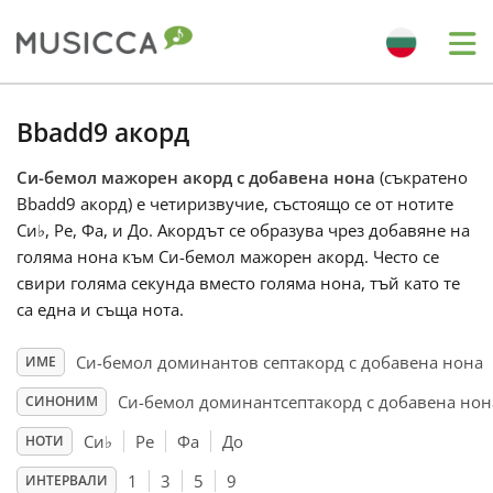
Me
Bahasa Indonesia
Bbadd9 акорд
Си-бемол мажорен акорд с добавена нона
(съкратено
Български
Bbadd9 акорд) е четиризвучие, състоящо се от нотите
Си
♭
, Ре, Фа, и До. Акордът се образува чрез добавяне на
Dansk
голяма нона към Си-бемол мажорен акорд. Често се
свири голяма секунда вместо голяма нона, тъй като те
са една и съща нота.
Deutsch
Си-бемол доминантов септакорд с добавена нона
ИМЕ
English
Си-бемол доминантсептакорд с добавена нон
СИНОНИМ
Си
♭
Ре
Фа
До
НОТИ
Español
1
3
5
9
ИНТЕРВАЛИ