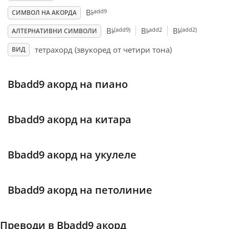
♭
add9
B
СИМВОЛ НА АКОРДА
♭
♭
♭
Français
(add9)
add2
(add2)
B
B
B
АЛТЕРНАТИВНИ СИМВОЛИ
тетрахорд (звукоред от четири тона)
ВИД
한국어
Bbadd9 акорд на пиано
हिन्दी
Bbadd9 акорд на китара
Italiano
日本語
Bbadd9 акорд на укулеле
Polski
Bbadd9 акорд на петолиние
Português
Преводи в Bbadd9 акорд