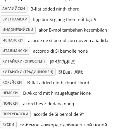
B-flat added ninth chord
АНГЛИЙСКИ
Русский
hợp âm Si giáng thêm nốt bậc 9
ВИЕТНАМСКИ
akor B-mol tambahan kesembilan
ИНДОНЕЗИЙСКИ
Svenska
acorde de si bemol con novena añadida
ИСПАНСКИ
Tiếng Việt
accordo di Si bemolle nona
ИТАЛИАНСКИ
降B加九和弦
КИТАЙСКИ (ОПРОСТЕН)
Türkçe
降B加九和弦
КИТАЙСКИ (ТРАДИЦИОНЕН)
B-flat added ninth chord chord
КОРЕЙСКИ
Українська
B-Akkord mit hinzugefügter None
НЕМСКИ
akord hes z dodaną noną
ПОЛСКИ
简体中文
acorde de Si bemol de 9ª
ПОРТУГАЛСКИ
繁體中文
си-бемоль-аккорд с добавленной ноной
РУСКИ