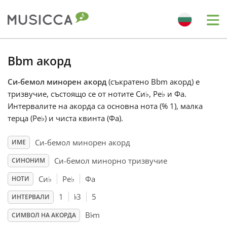
Me
Bahasa Indonesia
Bbm акорд
Си-бемол минорен акорд
(съкратено Bbm акорд) е
Български
тризвучие, състоящо се от нотите Си
♭
, Ре
♭
и Фа.
Интервалите на акорда са основна нота (% 1), малка
Dansk
терца (Ре
♭
) и чиста квинта (Фа).
Си-бемол минорен акорд
ИМЕ
Deutsch
Си-бемол минорно тризвучие
СИНОНИМ
Си
♭
Ре
♭
Фа
НОТИ
English
♭
1
3
5
ИНТЕРВАЛИ
♭
B
m
Español
СИМВОЛ НА АКОРДА