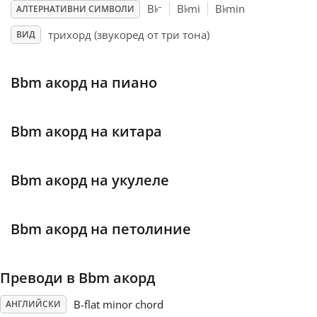
♭
♭
♭
–
B
B
mi
B
min
АЛТЕРНАТИВНИ СИМВОЛИ
Français
трихорд (звукоред от три тона)
ВИД
한국어
Bbm акорд на пиано
हिन्दी
Bbm акорд на китара
Italiano
Bbm акорд на укулеле
日本語
Bbm акорд на петолиние
Polski
Преводи в Bbm акорд
Português
B-flat minor chord
АНГЛИЙСКИ