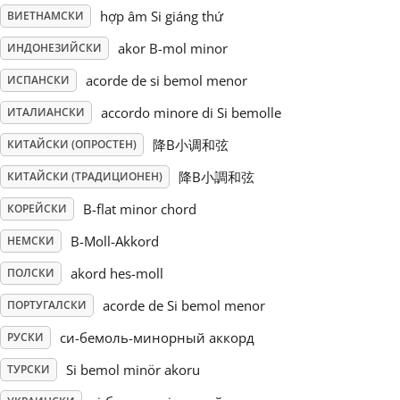
hợp âm Si giáng thứ
ВИЕТНАМСКИ
Русский
akor B-mol minor
ИНДОНЕЗИЙСКИ
acorde de si bemol menor
ИСПАНСКИ
Svenska
accordo minore di Si bemolle
ИТАЛИАНСКИ
降B小调和弦
КИТАЙСКИ (ОПРОСТЕН)
Tiếng Việt
降B小調和弦
КИТАЙСКИ (ТРАДИЦИОНЕН)
Türkçe
B-flat minor chord
КОРЕЙСКИ
B-Moll-Akkord
НЕМСКИ
Українська
akord hes-moll
ПОЛСКИ
acorde de Si bemol menor
ПОРТУГАЛСКИ
简体中文
си-бемоль-минорный аккорд
РУСКИ
Si bemol minör akoru
ТУРСКИ
繁體中文