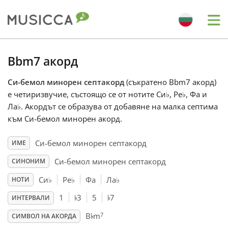
Me
Bahasa Indonesia
Bbm7 акорд
Си-бемол минорен септакорд
(съкратено Bbm7 акорд)
Български
е четиризвучие, състоящо се от нотите Си
♭
, Ре
♭
, Фа и
Ла
♭
. Акордът се образува от добавяне на малка септима
Dansk
към Си-бемол минорен акорд.
Си-бемол минорен септакорд
ИМЕ
Deutsch
Си-бемол минорен септакорд
СИНОНИМ
Си
♭
Ре
♭
Фа
Ла
♭
НОТИ
English
♭
♭
1
3
5
7
ИНТЕРВАЛИ
♭
7
B
m
Español
СИМВОЛ НА АКОРДА