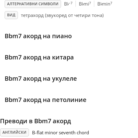
♭
♭
♭
–7
7
7
B
B
mi
B
min
АЛТЕРНАТИВНИ СИМВОЛИ
Français
тетрахорд (звукоред от четири тона)
ВИД
한국어
Bbm7 акорд на пиано
हिन्दी
Bbm7 акорд на китара
Italiano
Bbm7 акорд на укулеле
日本語
Bbm7 акорд на петолиние
Polski
Преводи в Bbm7 акорд
Português
B-flat minor seventh chord
АНГЛИЙСКИ