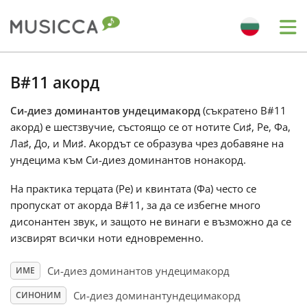
Me
Bahasa Indonesia
B#11 акорд
Си-диез доминантов ундецимакорд
(съкратено B#11
Български
акорд) е шестзвучие, състоящо се от нотите Си
♯
, Ре
, Фа
,
Ла
♯
, До
, и Ми
♯
. Акордът се образува чрез добавяне на
Dansk
ундецима към Си-диез доминантов нонакорд.
На практика терцата (Ре
) и квинтата (Фа
) често се
Deutsch
пропускат от акорда B#11, за да се избегне много
дисонантен звук, и защото не винаги е възможно да се
изсвирят всички ноти едновременно.
English
Си-диез доминантов ундецимакорд
ИМЕ
Español
Си-диез доминантундецимакорд
СИНОНИМ