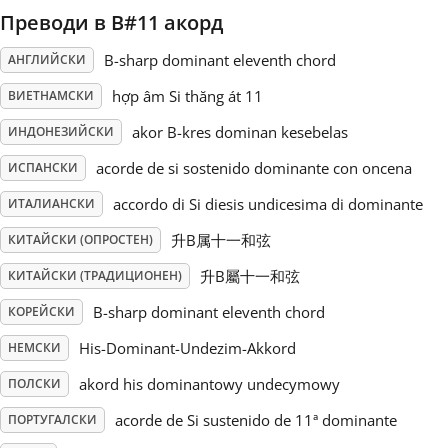
Преводи в B#11 акорд
Русский
B-sharp dominant eleventh chord
АНГЛИЙСКИ
hợp âm Si thăng át 11
ВИЕТНАМСКИ
Svenska
akor B-kres dominan kesebelas
ИНДОНЕЗИЙСКИ
acorde de si sostenido dominante con oncena
Tiếng Việt
ИСПАНСКИ
accordo di Si diesis undicesima di dominante
ИТАЛИАНСКИ
Türkçe
升B属十一和弦
КИТАЙСКИ (ОПРОСТЕН)
升B屬十一和弦
КИТАЙСКИ (ТРАДИЦИОНЕН)
Українська
B-sharp dominant eleventh chord
КОРЕЙСКИ
His-Dominant-Undezim-Akkord
НЕМСКИ
简体中文
akord his dominantowy undecymowy
ПОЛСКИ
acorde de Si sustenido de 11ª dominante
ПОРТУГАЛСКИ
繁體中文