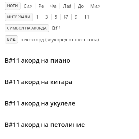
Си
♯
Ре
Фа
Ла
♯
До
Ми
♯
НОТИ
♭
Français
1
3
5
7
9
11
ИНТЕРВАЛИ
♯
11
B
СИМВОЛ НА АКОРДА
한국어
хексахорд (звукоред от шест тона)
ВИД
हिन्दी
B#11 акорд на пиано
Italiano
B#11 акорд на китара
日本語
B#11 акорд на укулеле
Polski
B#11 акорд на петолиние
Português